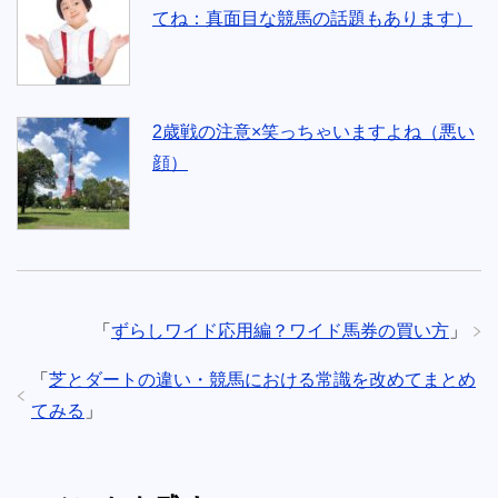
てね：真面目な競馬の話題もあります）
2歳戦の注意×笑っちゃいますよね（悪い
顔）
「
ずらしワイド応用編？ワイド馬券の買い方
」
「
芝とダートの違い・競馬における常識を改めてまとめ
てみる
」