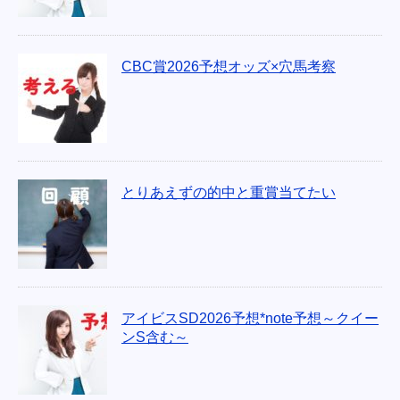
CBC賞2026予想オッズ×穴馬考察
とりあえずの的中と重賞当てたい
アイビスSD2026予想*note予想～クイー
ンS含む～