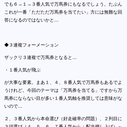
でも６→１→３番人気で万馬券にもなるでしょう。たぶん
これが一番「ただただ万馬券を当てたい」方には無難な回
答になるのではないかと…
◆３連複フォーメーション
ザックリ３連複で万馬券となると…
・１番人気が飛ぶ
が大事な要素。まあ１、４、８番人気で万馬券もあるでよ
うけれど。今回のテーマは「万馬券を当てる」ですから万
馬券にならない目が多い１番人気軸を推奨しては意味がな
いので…
２、３番人気から本命選び（好走確率の問題）、２列目に
３頭選び（４、５、６、７番人気から：配当押し上げ）～