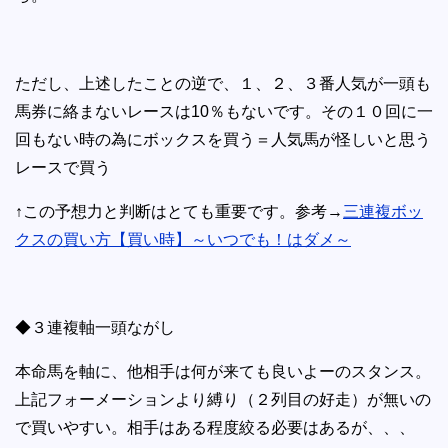
ただし、上述したことの逆で、１、２、３番人気が一頭も
馬券に絡まないレースは10％もないです。その１０回に一
回もない時の為にボックスを買う＝人気馬が怪しいと思う
レースで買う
↑この予想力と判断はとても重要です。参考→
三連複ボッ
クスの買い方【買い時】～いつでも！はダメ～
◆３連複軸一頭ながし
本命馬を軸に、他相手は何が来ても良いよーのスタンス。
上記フォーメーションより縛り（２列目の好走）が無いの
で買いやすい。相手はある程度絞る必要はあるが、、、