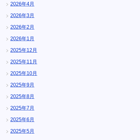
2026年4月
2026年3月
2026年2月
2026年1月
2025年12月
2025年11月
2025年10月
2025年9月
2025年8月
2025年7月
2025年6月
2025年5月