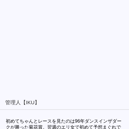
管理人【IKU】
初めてちゃんとレースを見たのは96年ダンスインザダー
クが勝った菊花賞。翌週のエリ女で初めて予想まぐれで