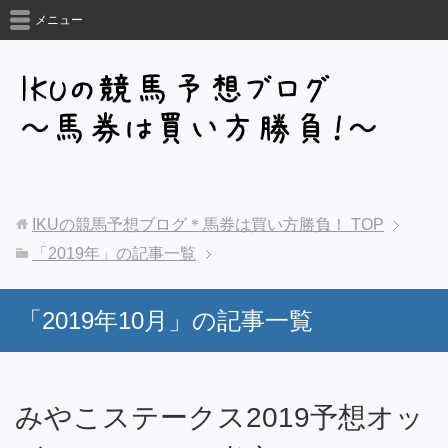
メニュー
IKUの競馬予想ブログ＊馬券は買い方勝負！
TOP
「2019年」の記事一覧
「2019年10月」の記事一覧
みやこステークス2019予想オッ