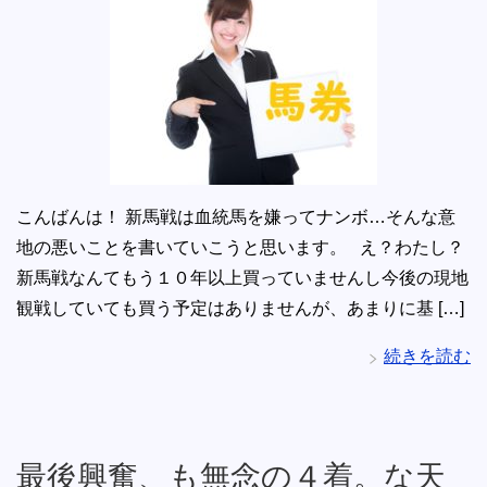
こんばんは！ 新馬戦は血統馬を嫌ってナンボ…そんな意
地の悪いことを書いていこうと思います。 え？わたし？
新馬戦なんてもう１０年以上買っていませんし今後の現地
観戦していても買う予定はありませんが、あまりに基 […]
続きを読む
最後興奮、も無念の４着。な天