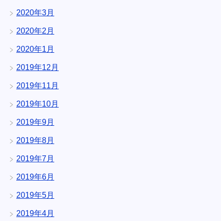
2020年3月
2020年2月
2020年1月
2019年12月
2019年11月
2019年10月
2019年9月
2019年8月
2019年7月
2019年6月
2019年5月
2019年4月