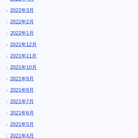
2022年3月
2022年2月
2022年1月
2021年12月
2021年11月
2021年10月
2021年9月
2021年8月
2021年7月
2021年6月
2021年5月
2021年4月