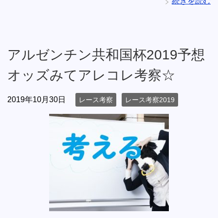
続きを読む
アルゼンチン共和国杯2019予想
オッズみてアレコレ考察☆
2019年10月30日
レース考察
レース考察2019