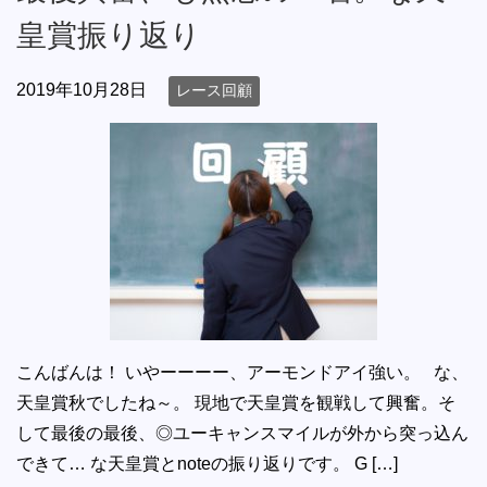
皇賞振り返り
2019年10月28日
レース回顧
こんばんは！ いやーーーー、アーモンドアイ強い。 な、
天皇賞秋でしたね～。 現地で天皇賞を観戦して興奮。そ
して最後の最後、◎ユーキャンスマイルが外から突っ込ん
できて… な天皇賞とnoteの振り返りです。 G […]