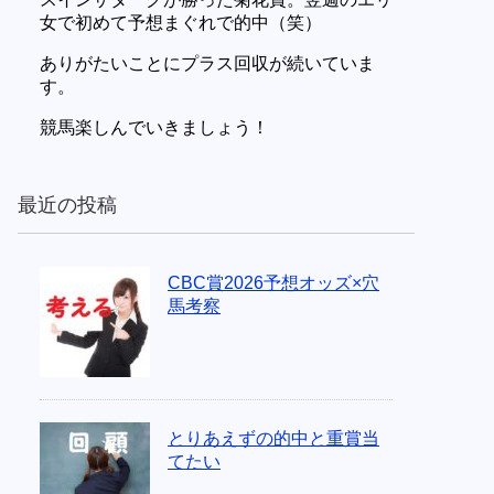
女で初めて予想まぐれで的中（笑）
ありがたいことにプラス回収が続いていま
す。
競馬楽しんでいきましょう！
最近の投稿
CBC賞2026予想オッズ×穴
馬考察
とりあえずの的中と重賞当
てたい