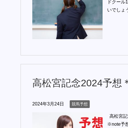
ドクール
いでしょう(
高松宮記念2024予想
2024年3月24日
競馬予想
高松宮記念
※note