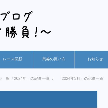
レース回顧
馬券の買い方
お知らせ
「2024年」の記事一覧
「2024年3月」の記事一覧