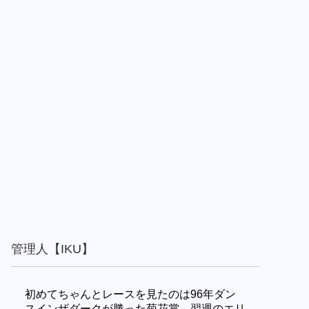
管理人【IKU】
初めてちゃんとレースを見たのは96年ダン
スインザダークが勝った菊花賞。翌週のエリ