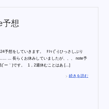
te予想
24予想をしていきます。 ﾁﾗｯ (ﾟ-| ひっさしぶり
…… … 長らくお休みしていましたが、、、 note予
(´ー｀)です。 1，2週休むことはあ […]
続きを読む