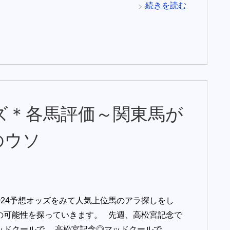
続きを読む
ッズ＊各馬評価～関東馬が
のウソ
024予想オッズをみて人気上位馬のアラ探しをし
の可能性を探っていきます。 先週、高松宮記念で
ッドクールで… 高松宮記念◎マッドクールで