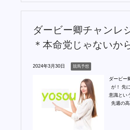
ダービー卿チャンレジ
＊本命党じゃないか
2024年3月30日
競馬予想
ダービー
が！ 先
意識とい
先週の高松