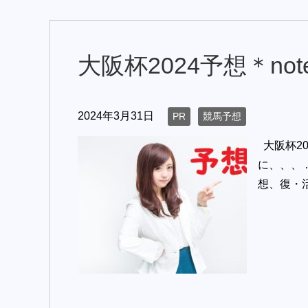
大阪杯2024予想＊no
2024年3月31日
PR
競馬予想
大阪杯20
に、、、 
想、復・活