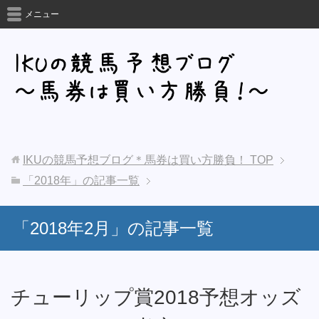
メニュー
IKUの競馬予想ブログ＊馬券は買い方勝負！
TOP
「2018年」の記事一覧
「2018年2月」の記事一覧
チューリップ賞2018予想オッズ