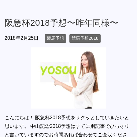
阪急杯2018予想〜昨年同様〜
2018年2月25日
競馬予想
競馬予想2018
こんにちは！ 阪急杯2018予想をサクッとしていきたいと
思います。 中山記念2018予想はすでに別記事でひっそり
と書いていますのでお時間あれば合わせてご査収くださ