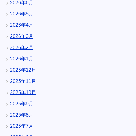
2026年6月
2026年5月
2026年4月
2026年3月
2026年2月
2026年1月
2025年12月
2025年11月
2025年10月
2025年9月
2025年8月
2025年7月