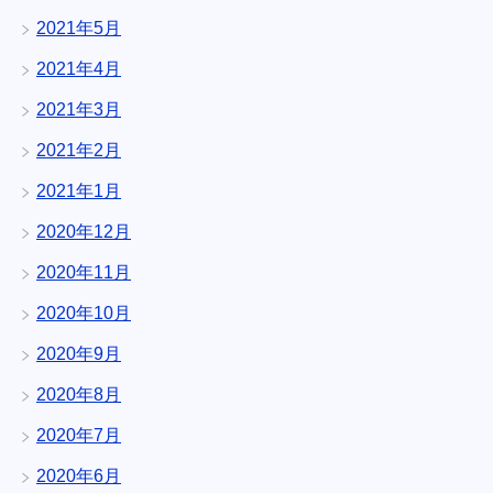
2021年5月
2021年4月
2021年3月
2021年2月
2021年1月
2020年12月
2020年11月
2020年10月
2020年9月
2020年8月
2020年7月
2020年6月