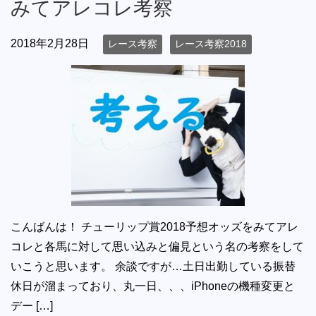
みてアレコレ考察
2018年2月28日
レース考察
レース考察2018
こんばんは！ チューリップ賞2018予想オッズをみてアレ
コレと各馬に対して思い込みと偏見という名の考察をして
いこうと思います。 余談ですが…土日出勤している振替
休日が溜まっており、丸一日、、、iPhoneの機種変更と
デー […]