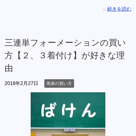
続きを読む
三連単フォーメーションの買い
方【２、３着付け】が好きな理
由
2018年2月27日
馬券の買い方