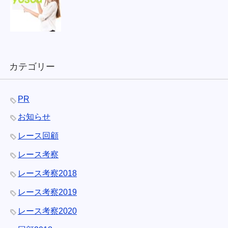
カテゴリー
PR
お知らせ
レース回顧
レース考察
レース考察2018
レース考察2019
レース考察2020