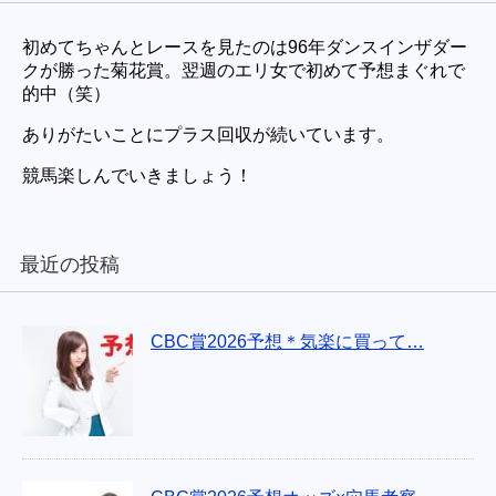
初めてちゃんとレースを見たのは96年ダンスインザダー
クが勝った菊花賞。翌週のエリ女で初めて予想まぐれで
的中（笑）
ありがたいことにプラス回収が続いています。
競馬楽しんでいきましょう！
最近の投稿
CBC賞2026予想＊気楽に買って…