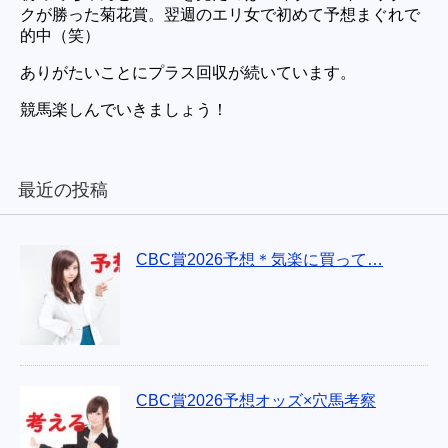
クが勝った菊花賞。翌週のエリ女で初めて予想まぐれで
的中（笑）
ありがたいことにプラス回収が続いています。
競馬楽しんでいきましょう！
最近の投稿
CBC賞2026予想＊気楽に買って…
CBC賞2026予想オッズ×穴馬考察