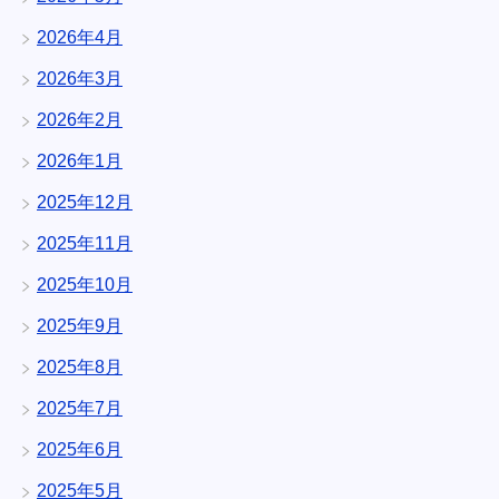
2026年4月
2026年3月
2026年2月
2026年1月
2025年12月
2025年11月
2025年10月
2025年9月
2025年8月
2025年7月
2025年6月
2025年5月