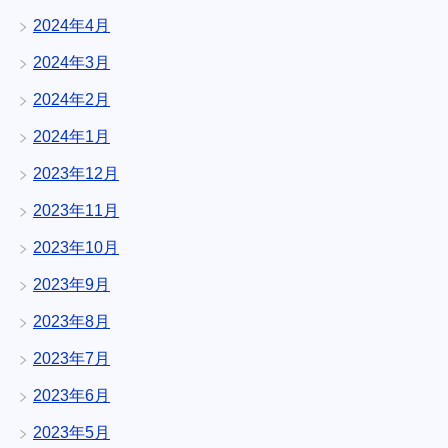
2024年4月
2024年3月
2024年2月
2024年1月
2023年12月
2023年11月
2023年10月
2023年9月
2023年8月
2023年7月
2023年6月
2023年5月