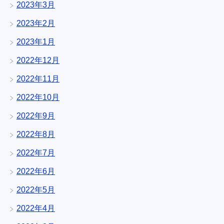
2023年3月
2023年2月
2023年1月
2022年12月
2022年11月
2022年10月
2022年9月
2022年8月
2022年7月
2022年6月
2022年5月
2022年4月