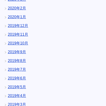
2020年2月
2020年1月
2019年12月
2019年11月
2019年10月
2019年9月
2019年8月
2019年7月
2019年6月
2019年5月
2019年4月
2019年3月