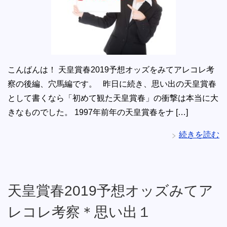
こんばんは！ 天皇賞春2019予想オッズをみてアレコレ考
察の後編、穴馬編です。 昨日に続き、思い出の天皇賞春
として書くなら「初めて観た天皇賞春」の衝撃は本当に大
きなものでした。 1997年前年の天皇賞春をナ […]
続きを読む
天皇賞春2019予想オッズみてア
レコレ考察＊思い出１