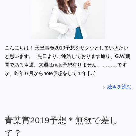
こんにちは！ 天皇賞春2019予想をサクッとしていきたい
と思います。 先日よりご連絡しております通り、G.W.期
間である今週、来週はnote予想有りません。 ………です
が、昨年６月からnote予想をして１年 […]
続きを読む
青葉賞2019予想＊無欲で差し
て？