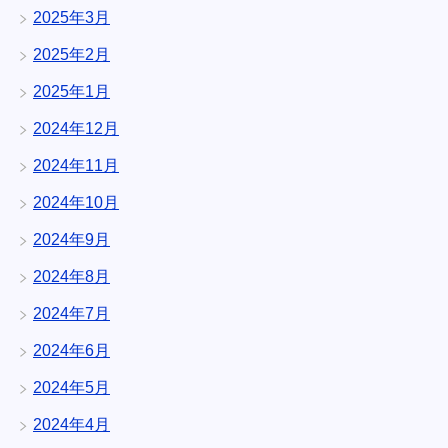
2025年3月
2025年2月
2025年1月
2024年12月
2024年11月
2024年10月
2024年9月
2024年8月
2024年7月
2024年6月
2024年5月
2024年4月