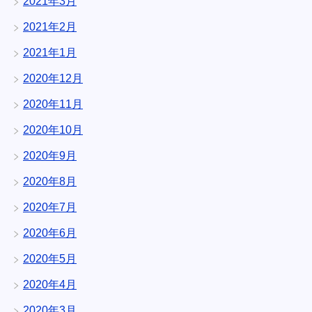
2021年3月
2021年2月
2021年1月
2020年12月
2020年11月
2020年10月
2020年9月
2020年8月
2020年7月
2020年6月
2020年5月
2020年4月
2020年3月