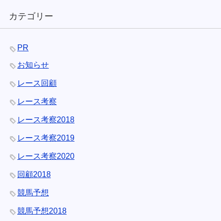
カテゴリー
PR
お知らせ
レース回顧
レース考察
レース考察2018
レース考察2019
レース考察2020
回顧2018
競馬予想
競馬予想2018