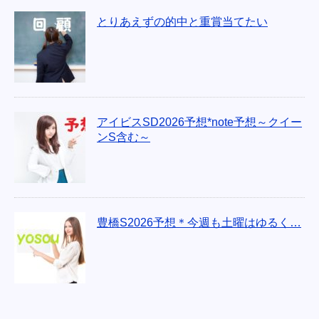
とりあえずの的中と重賞当てたい
アイビスSD2026予想*note予想～クイー
ンS含む～
豊橋S2026予想＊今週も土曜はゆるく…