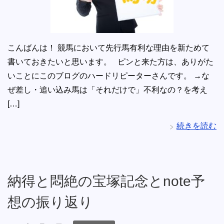
こんばんは！ 競馬において先行馬有利な理由を新ためて
書いておきたいと思います。 ピンと来た方は、ありがた
いことにこのブログのハードリピーターさんです。 →な
ぜ差し・追い込み馬は「それだけで」不利なの？を考え
[…]
続きを読む
納得と悶絶の宝塚記念とnote予
想の振り返り