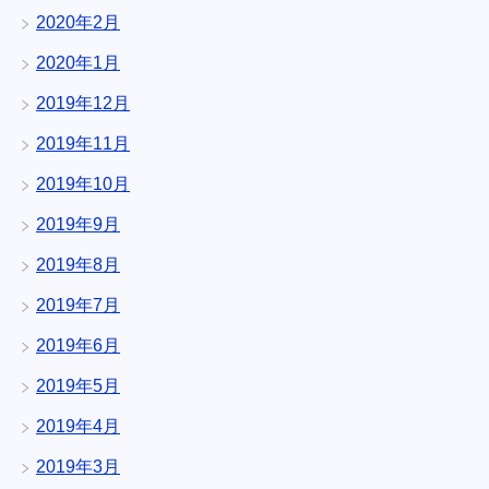
2020年2月
2020年1月
2019年12月
2019年11月
2019年10月
2019年9月
2019年8月
2019年7月
2019年6月
2019年5月
2019年4月
2019年3月