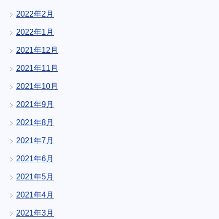
2022年2月
2022年1月
2021年12月
2021年11月
2021年10月
2021年9月
2021年8月
2021年7月
2021年6月
2021年5月
2021年4月
2021年3月