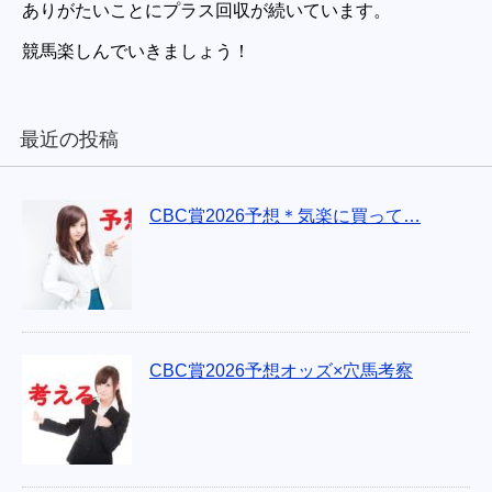
ありがたいことにプラス回収が続いています。
競馬楽しんでいきましょう！
最近の投稿
CBC賞2026予想＊気楽に買って…
CBC賞2026予想オッズ×穴馬考察