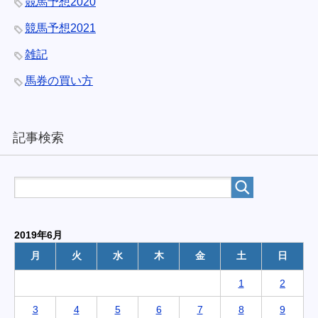
競馬予想2020
競馬予想2021
雑記
馬券の買い方
記事検索
2019年6月
月
火
水
木
金
土
日
1
2
3
4
5
6
7
8
9