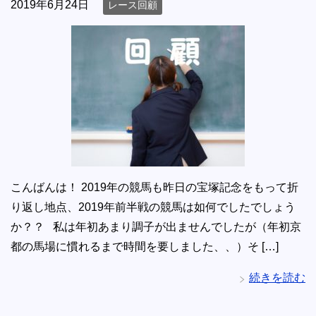
2019年6月24日
レース回顧
こんばんは！ 2019年の競馬も昨日の宝塚記念をもって折
り返し地点、2019年前半戦の競馬は如何でしたでしょう
か？？ 私は年初あまり調子が出ませんでしたが（年初京
都の馬場に慣れるまで時間を要しました、、）そ […]
続きを読む