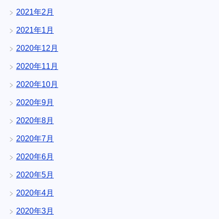
2021年2月
2021年1月
2020年12月
2020年11月
2020年10月
2020年9月
2020年8月
2020年7月
2020年6月
2020年5月
2020年4月
2020年3月