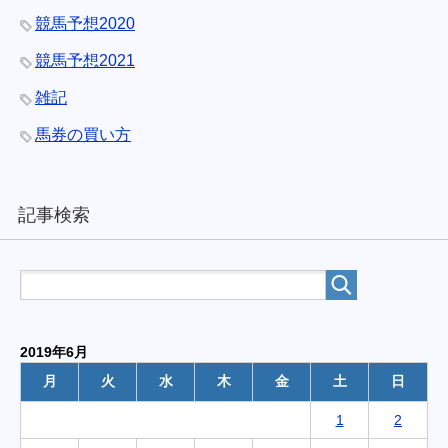
競馬予想2020
競馬予想2021
雑記
馬券の買い方
記事検索
2019年6月
月
火
水
木
金
土
日
1
2