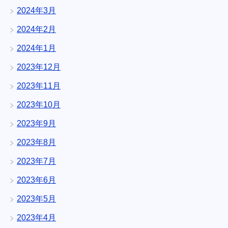
2024年3月
2024年2月
2024年1月
2023年12月
2023年11月
2023年10月
2023年9月
2023年8月
2023年7月
2023年6月
2023年5月
2023年4月