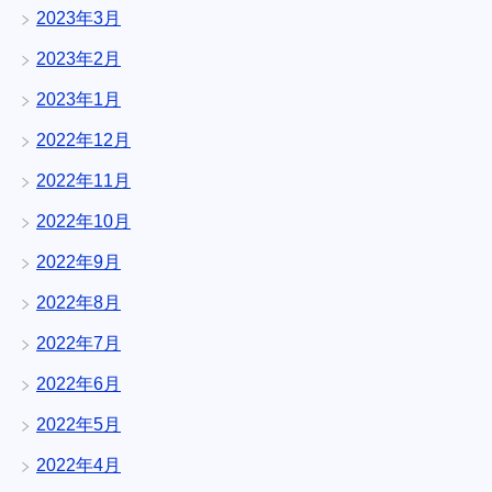
2023年3月
2023年2月
2023年1月
2022年12月
2022年11月
2022年10月
2022年9月
2022年8月
2022年7月
2022年6月
2022年5月
2022年4月