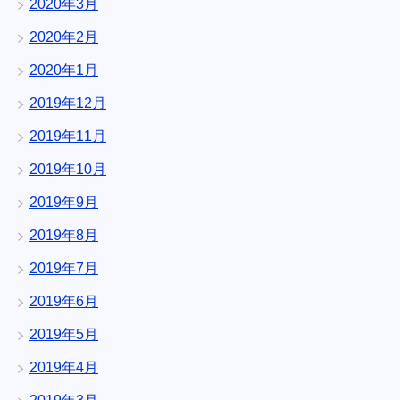
2020年3月
2020年2月
2020年1月
2019年12月
2019年11月
2019年10月
2019年9月
2019年8月
2019年7月
2019年6月
2019年5月
2019年4月