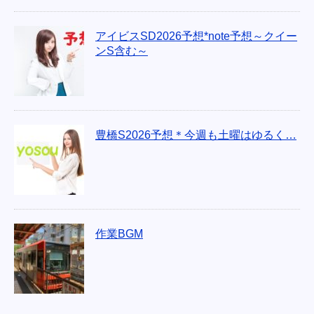
アイビスSD2026予想*note予想～クイー
ンS含む～
豊橋S2026予想＊今週も土曜はゆるく…
作業BGM