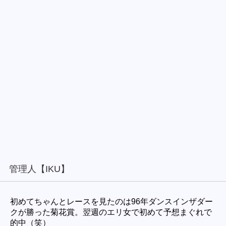
管理人【IKU】
初めてちゃんとレースを見たのは96年ダンスインザダー
クが勝った菊花賞。翌週のエリ女で初めて予想まぐれで
的中（笑）