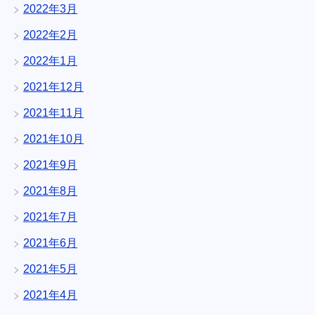
2022年3月
2022年2月
2022年1月
2021年12月
2021年11月
2021年10月
2021年9月
2021年8月
2021年7月
2021年6月
2021年5月
2021年4月