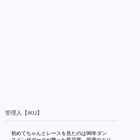
管理人【IKU】
初めてちゃんとレースを見たのは96年ダン
スインザダークが勝った菊花賞。翌週のエリ