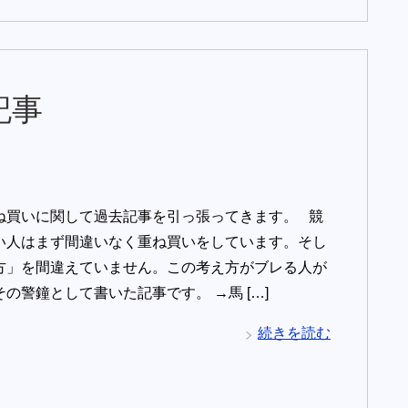
記事
ね買いに関して過去記事を引っ張ってきます。 競
い人はまず間違いなく重ね買いをしています。そし
方」を間違えていません。この考え方がブレる人が
の警鐘として書いた記事です。 →馬 […]
続きを読む