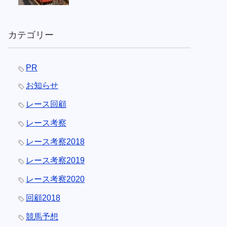
カテゴリー
PR
お知らせ
レース回顧
レース考察
レース考察2018
レース考察2019
レース考察2020
回顧2018
競馬予想