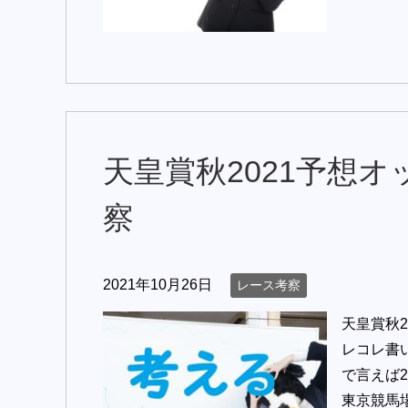
天皇賞秋2021予想オ
察
2021年10月26日
レース考察
天皇賞秋
レコレ書
で言えば
東京競馬場