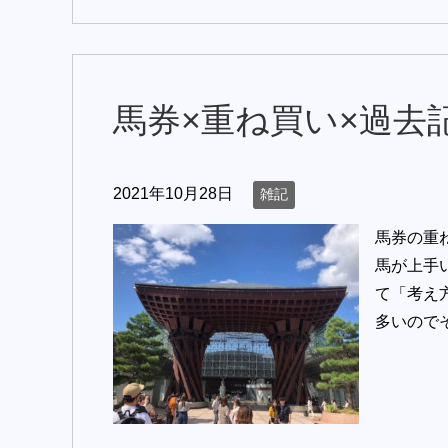
馬券×重ね買い×過去
2021年10月28日
雑記
馬券の重
馬が上手
て「考え
多いのでそ