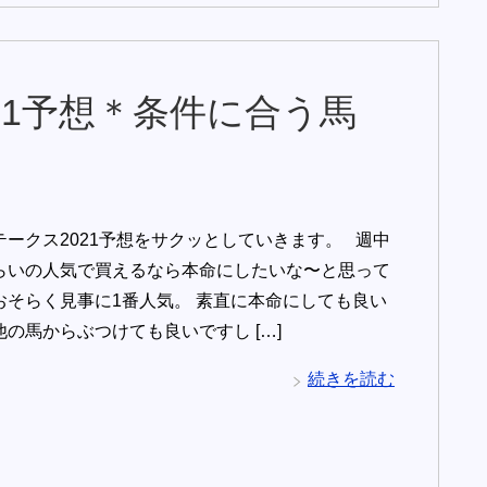
21予想＊条件に合う馬
テークス2021予想をサクッとしていきます。 週中
らいの人気で買えるなら本命にしたいな〜と思って
おそらく見事に1番人気。 素直に本命にしても良い
の馬からぶつけても良いですし […]
続きを読む