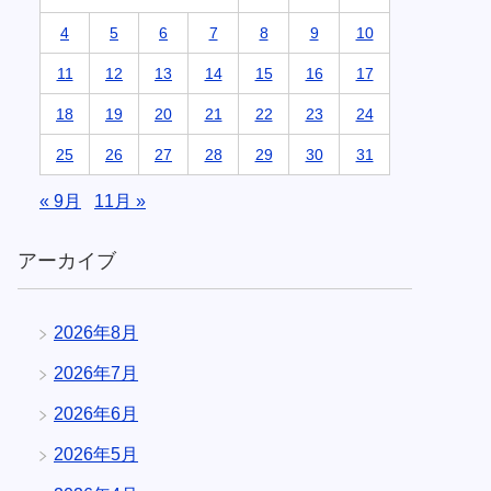
4
5
6
7
8
9
10
11
12
13
14
15
16
17
18
19
20
21
22
23
24
25
26
27
28
29
30
31
« 9月
11月 »
アーカイブ
2026年8月
2026年7月
2026年6月
2026年5月