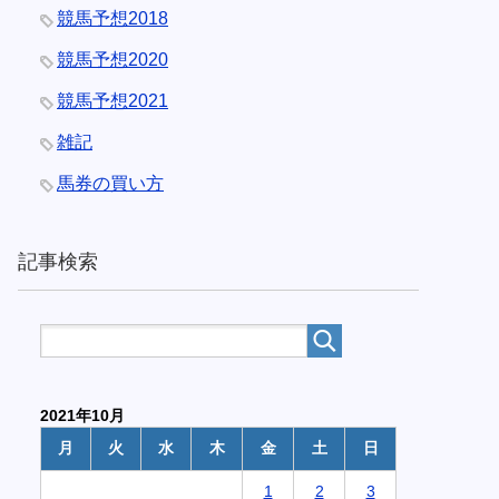
競馬予想2018
競馬予想2020
競馬予想2021
雑記
馬券の買い方
記事検索
2021年10月
月
火
水
木
金
土
日
1
2
3