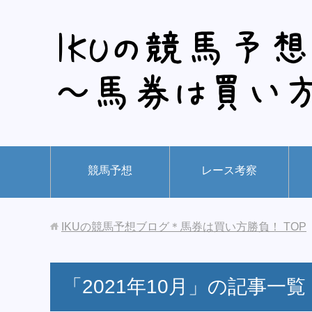
競馬予想
レース考察
IKUの競馬予想ブログ＊馬券は買い方勝負！
TOP
「2021年10月」の記事一覧