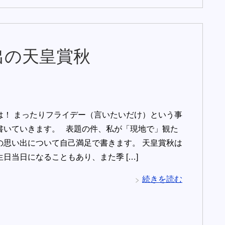
出の天皇賞秋
は！ まったりフライデー（言いたいだけ）という事
書いていきます。 表題の件、私が「現地で」観た
の思い出について自己満足で書きます。 天皇賞秋は
日当日になることもあり、また季 […]
続きを読む