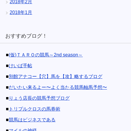
2018年2月
2018年1月
おすすめブログ！
■
(仮)ＴＡＲＯの競馬～2nd season～
■
けいば手帖
■
別館アナコー【穴】馬を【攻】略するブログ
■
だいたい来るよー〜よく当たる競馬軸馬予想〜
■
りょう店長の競馬予想ブログ
■
トリプルクロスの馬券術
■
競馬はビジネスである
■
マイルの神様。