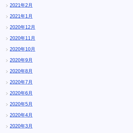
2021年2月
2021年1月
2020年12月
2020年11月
2020年10月
2020年9月
2020年8月
2020年7月
2020年6月
2020年5月
2020年4月
2020年3月