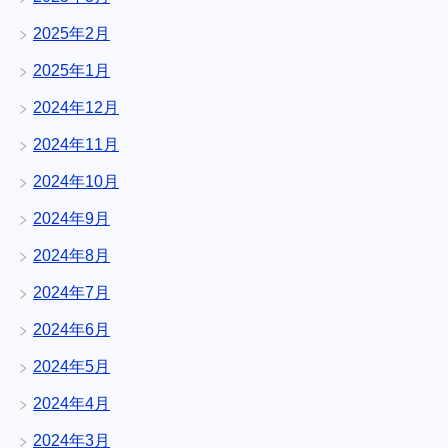
2025年2月
2025年1月
2024年12月
2024年11月
2024年10月
2024年9月
2024年8月
2024年7月
2024年6月
2024年5月
2024年4月
2024年3月