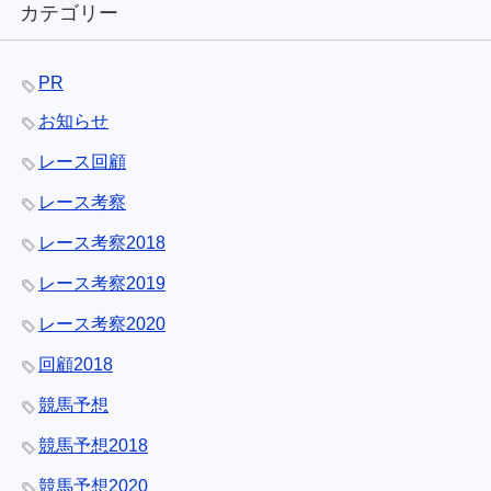
カテゴリー
PR
お知らせ
レース回顧
レース考察
レース考察2018
レース考察2019
レース考察2020
回顧2018
競馬予想
競馬予想2018
競馬予想2020