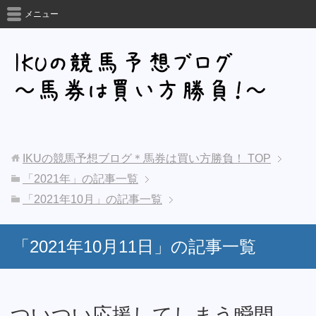
メニュー
IKUの競馬予想ブログ＊馬券は買い方勝負！
TOP
「2021年」の記事一覧
「2021年10月」の記事一覧
「2021年10月11日」の記事一覧
ついつい応援してしまう瞬間、