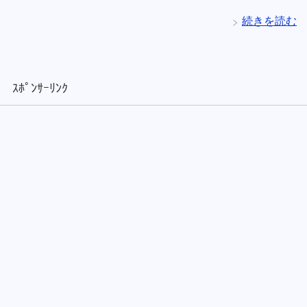
続きを読む
ｽﾎﾟﾝｻｰﾘﾝｸ