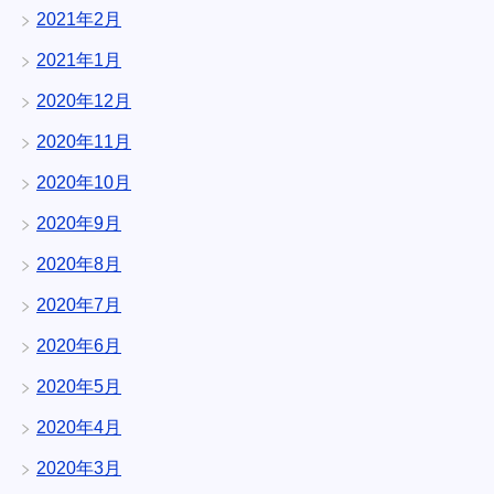
2021年2月
2021年1月
2020年12月
2020年11月
2020年10月
2020年9月
2020年8月
2020年7月
2020年6月
2020年5月
2020年4月
2020年3月