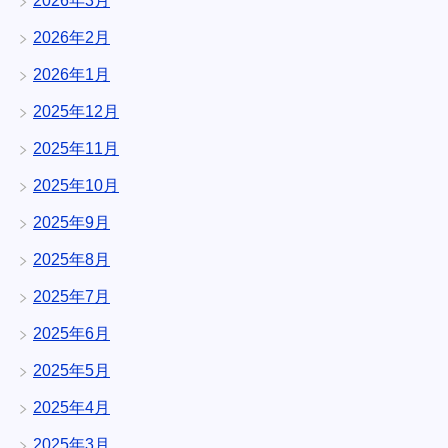
2026年3月
2026年2月
2026年1月
2025年12月
2025年11月
2025年10月
2025年9月
2025年8月
2025年7月
2025年6月
2025年5月
2025年4月
2025年3月