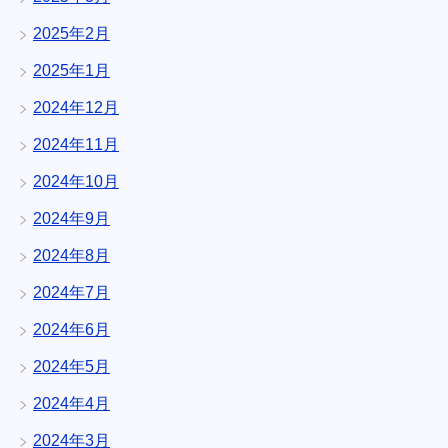
2025年2月
2025年1月
2024年12月
2024年11月
2024年10月
2024年9月
2024年8月
2024年7月
2024年6月
2024年5月
2024年4月
2024年3月