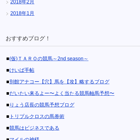
2018年2月
2018年1月
おすすめブログ！
■
(仮)ＴＡＲＯの競馬～2nd season～
■
けいば手帖
■
別館アナコー【穴】馬を【攻】略するブログ
■
だいたい来るよー〜よく当たる競馬軸馬予想〜
■
りょう店長の競馬予想ブログ
■
トリプルクロスの馬券術
■
競馬はビジネスである
■
マイルの神様。