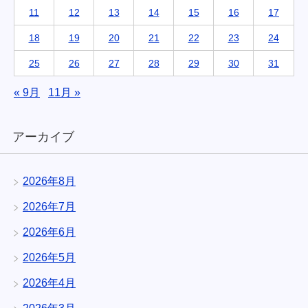
11
12
13
14
15
16
17
18
19
20
21
22
23
24
25
26
27
28
29
30
31
« 9月
11月 »
アーカイブ
2026年8月
2026年7月
2026年6月
2026年5月
2026年4月