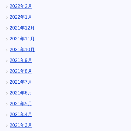
2022年2月
2022年1月
2021年12月
2021年11月
2021年10月
2021年9月
2021年8月
2021年7月
2021年6月
2021年5月
2021年4月
2021年3月