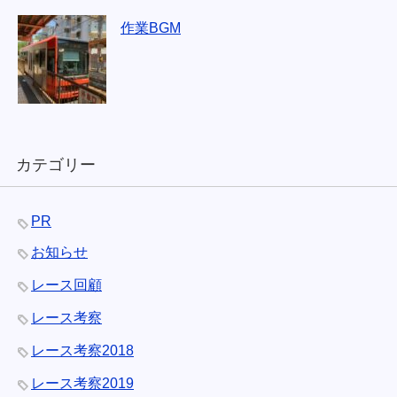
作業BGM
カテゴリー
PR
お知らせ
レース回顧
レース考察
レース考察2018
レース考察2019