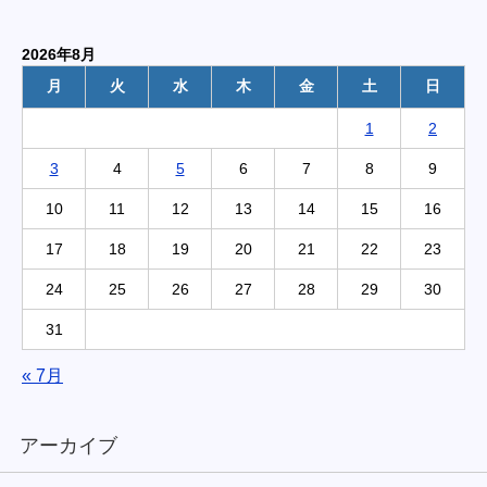
2026年8月
月
火
水
木
金
土
日
1
2
3
4
5
6
7
8
9
10
11
12
13
14
15
16
17
18
19
20
21
22
23
24
25
26
27
28
29
30
31
« 7月
アーカイブ