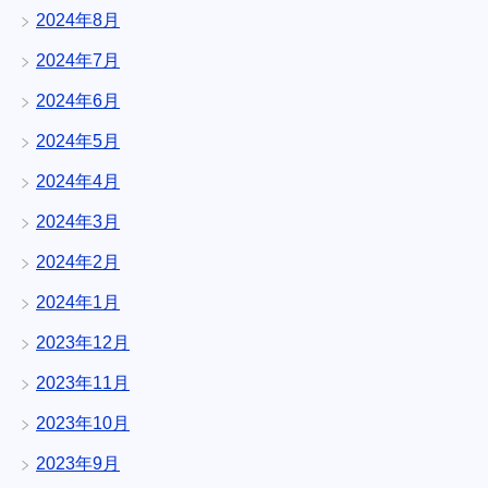
2024年8月
2024年7月
2024年6月
2024年5月
2024年4月
2024年3月
2024年2月
2024年1月
2023年12月
2023年11月
2023年10月
2023年9月