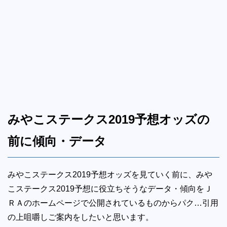
みやこステークス2019予想オッズの
前に傾向・データ
みやこステークス2019予想オッズを見ていく前に、みや
こステークス2019予想に役立ちそうなデータ・傾向をＪ
ＲＡのホームページで公開されているものからパク…引用
の上咀嚼しご案内をしたいと思います。