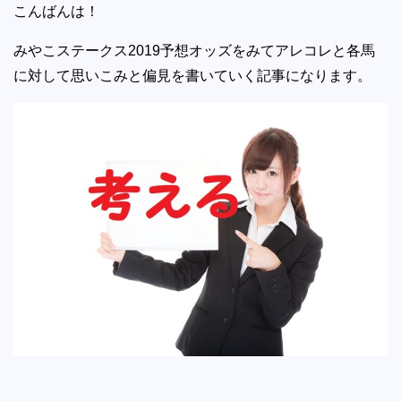
こんばんは！
みやこステークス2019予想オッズをみてアレコレと各馬
に対して思いこみと偏見を書いていく記事になります。