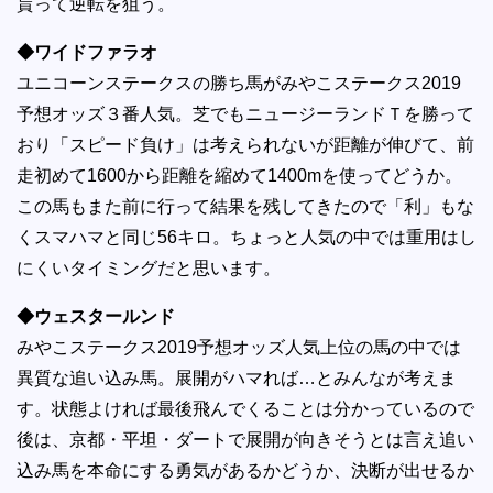
貰って逆転を狙う。
◆ワイドファラオ
ユニコーンステークスの勝ち馬がみやこステークス2019
予想オッズ３番人気。芝でもニュージーランドＴを勝って
おり「スピード負け」は考えられないが距離が伸びて、前
走初めて1600から距離を縮めて1400mを使ってどうか。
この馬もまた前に行って結果を残してきたので「利」もな
くスマハマと同じ56キロ。ちょっと人気の中では重用はし
にくいタイミングだと思います。
◆ウェスタールンド
みやこステークス2019予想オッズ人気上位の馬の中では
異質な追い込み馬。展開がハマれば…とみんなが考えま
す。状態よければ最後飛んでくることは分かっているので
後は、京都・平坦・ダートで展開が向きそうとは言え追い
込み馬を本命にする勇気があるかどうか、決断が出せるか