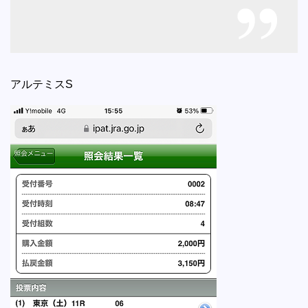
アルテミスS