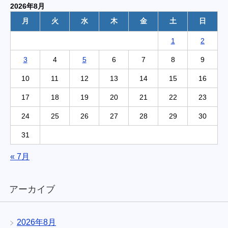
2026年8月
月
火
水
木
金
土
日
1
2
3
4
5
6
7
8
9
10
11
12
13
14
15
16
17
18
19
20
21
22
23
24
25
26
27
28
29
30
31
« 7月
アーカイブ
2026年8月