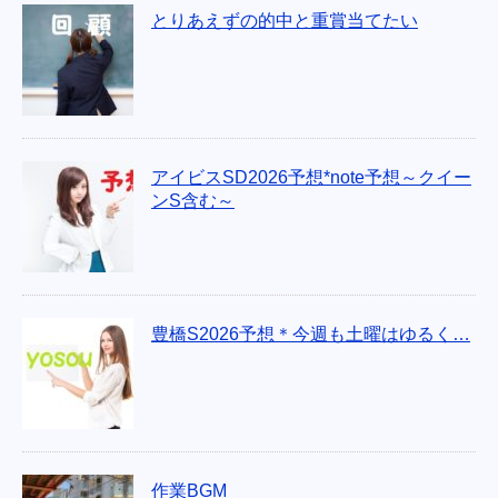
とりあえずの的中と重賞当てたい
アイビスSD2026予想*note予想～クイー
ンS含む～
豊橋S2026予想＊今週も土曜はゆるく…
作業BGM