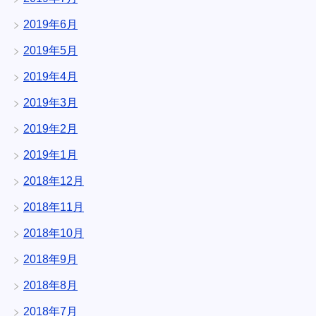
2019年6月
2019年5月
2019年4月
2019年3月
2019年2月
2019年1月
2018年12月
2018年11月
2018年10月
2018年9月
2018年8月
2018年7月