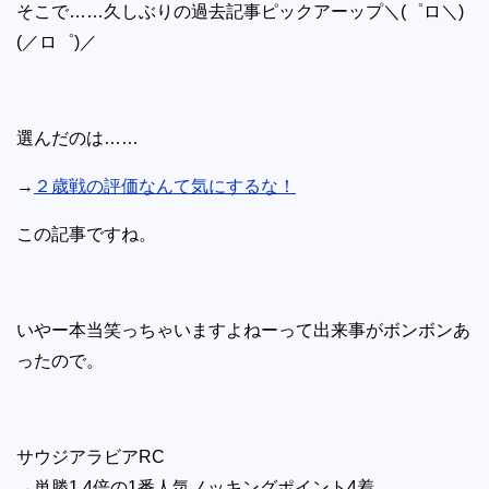
そこで……久しぶりの過去記事ピックアーップ＼(゜ロ＼)
(／ロ゜)／
選んだのは……
→
２歳戦の評価なんて気にするな！
この記事ですね。
いやー本当笑っちゃいますよねーって出来事がボンボンあ
ったので。
サウジアラビアRC
→単勝1.4倍の1番人気ノッキングポイント4着