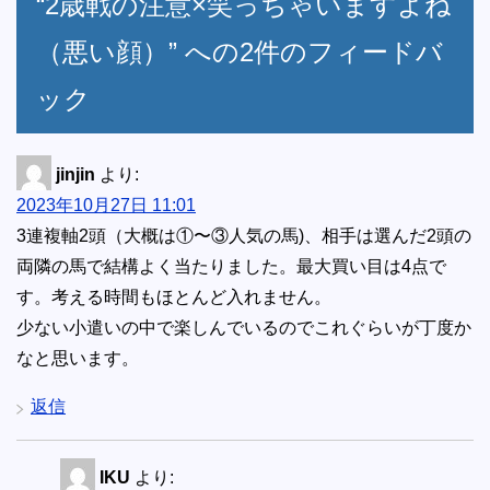
“2歳戦の注意×笑っちゃいますよね
（悪い顔）” への2件のフィードバ
ック
jinjin
より:
2023年10月27日 11:01
3連複軸2頭（大概は①〜③人気の馬)、相手は選んだ2頭の
両隣の馬で結構よく当たりました。最大買い目は4点で
す。考える時間もほとんど入れません。
少ない小遣いの中で楽しんでいるのでこれぐらいが丁度か
なと思います。
返信
IKU
より: