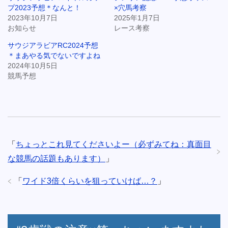
プ2023予想＊なんと！
×穴馬考察
2023年10月7日
2025年1月7日
お知らせ
レース考察
サウジアラビアRC2024予想
＊まあやる気でないですよね
2024年10月5日
競馬予想
「
ちょっとこれ見てくださいよー（必ずみてね：真面目
な競馬の話題もあります）
」
「
ワイド3倍くらいを狙っていけば…？
」