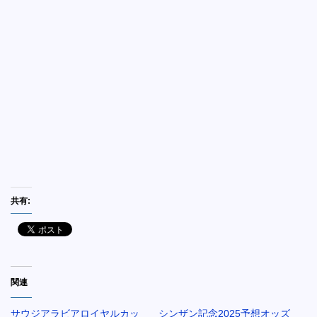
共有:
関連
サウジアラビアロイヤルカッ
シンザン記念2025予想オッズ