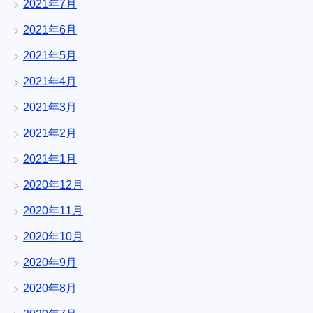
2021年7月
2021年6月
2021年5月
2021年4月
2021年3月
2021年2月
2021年1月
2020年12月
2020年11月
2020年10月
2020年9月
2020年8月