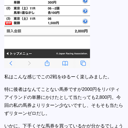
私はこんな感じでこの2戦をゆるーく楽しみました。
特に後者はなんてことない馬券ですが2000円をリバティ
アイランドの単勝にかけたとして当たっても2,800円。今
回の私の馬券よりリターン少ないですし、そもそも当たら
ずリターンゼロだし。
いかに、下手くそな馬券を買っているかが分かるでしょう