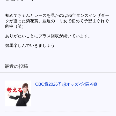
初めてちゃんとレースを見たのは96年ダンスインザダー
クが勝った菊花賞。翌週のエリ女で初めて予想まぐれで
的中（笑）
ありがたいことにプラス回収が続いています。
競馬楽しんでいきましょう！
最近の投稿
CBC賞2026予想オッズ×穴馬考察