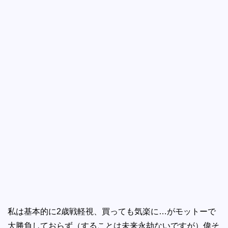
私は基本的に2歳戦軽視、買っても気楽に…がモットーで
大勝負しておらず（することは未来永劫ないですが）偉そ