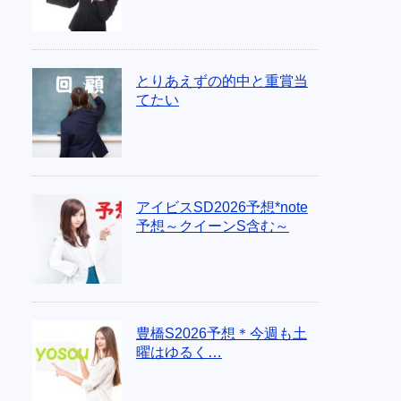
とりあえずの的中と重賞当
てたい
アイビスSD2026予想*note
予想～クイーンS含む～
豊橋S2026予想＊今週も土
曜はゆるく…