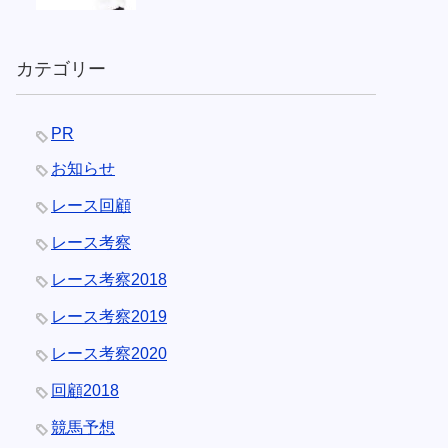
カテゴリー
PR
お知らせ
レース回顧
レース考察
レース考察2018
レース考察2019
レース考察2020
回顧2018
競馬予想