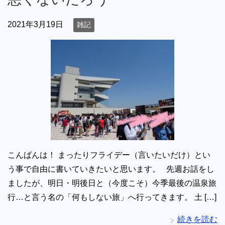
2021年3月19日
雑記
こんばんは！ まったりフライデー（言いたいだけ）とい
う事で自由に書いていきたいと思います。 先週お話をし
ましたが、明日・明後日と（今度こそ）今季最後の温泉旅
行…と言う名の「何もしない旅」へ行ってきます。 土 […]
続きを読む