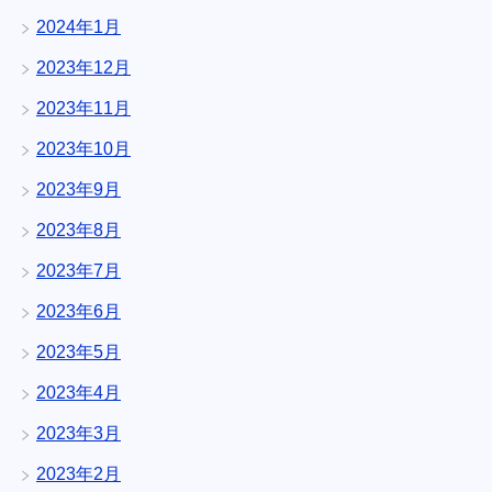
2024年1月
2023年12月
2023年11月
2023年10月
2023年9月
2023年8月
2023年7月
2023年6月
2023年5月
2023年4月
2023年3月
2023年2月