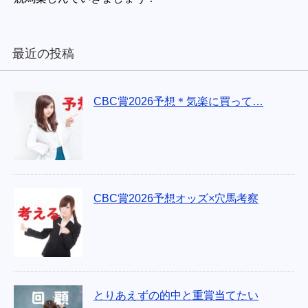
最近の投稿
CBC賞2026予想＊気楽に買って…
CBC賞2026予想オッズ×穴馬考察
とりあえずの的中と重賞当てたい