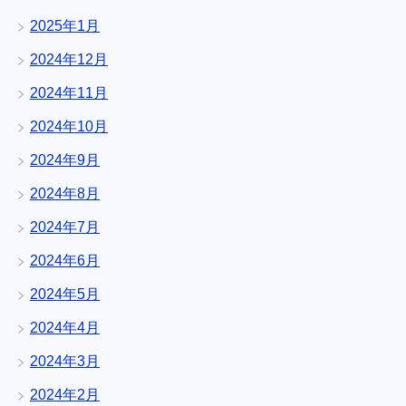
2025年1月
2024年12月
2024年11月
2024年10月
2024年9月
2024年8月
2024年7月
2024年6月
2024年5月
2024年4月
2024年3月
2024年2月