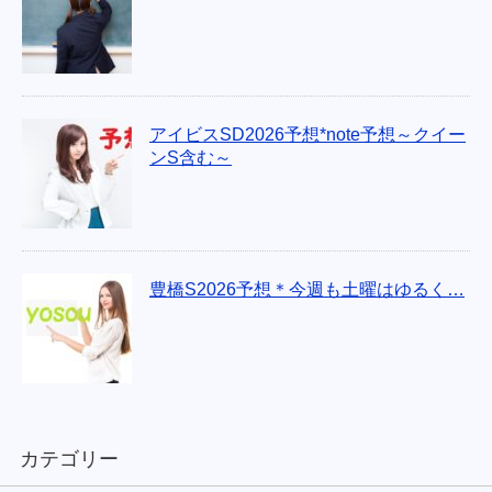
アイビスSD2026予想*note予想～クイー
ンS含む～
豊橋S2026予想＊今週も土曜はゆるく…
カテゴリー