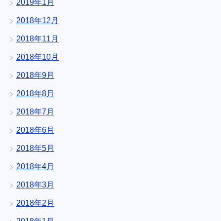
2019年1月
2018年12月
2018年11月
2018年10月
2018年9月
2018年8月
2018年7月
2018年6月
2018年5月
2018年4月
2018年3月
2018年2月