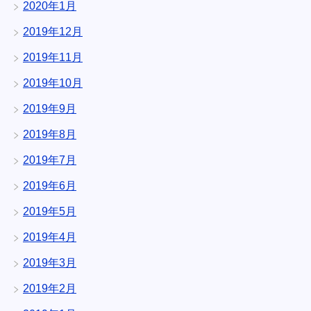
2020年1月
2019年12月
2019年11月
2019年10月
2019年9月
2019年8月
2019年7月
2019年6月
2019年5月
2019年4月
2019年3月
2019年2月