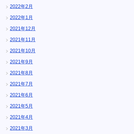
2022年2月
2022年1月
2021年12月
2021年11月
2021年10月
2021年9月
2021年8月
2021年7月
2021年6月
2021年5月
2021年4月
2021年3月