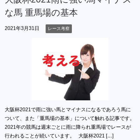
な馬 重馬場の基本
2021年3月31日
レース考察
大阪杯2021で雨に強い馬とマイナスになるであろう馬に
ついて、また「重馬場の基本」について触れる記事です。
2021年の競馬は週末ごとに雨に降られ重馬場でレースが
行われることが続いています。 大阪杯2021 […]