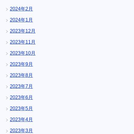
2024年2月
2024年1月
2023年12月
2023年11月
2023年10月
2023年9月
2023年8月
2023年7月
2023年6月
2023年5月
2023年4月
2023年3月