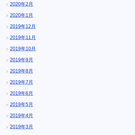
2020年2月
2020年1月
2019年12月
2019年11月
2019年10月
2019年9月
2019年8月
2019年7月
2019年6月
2019年5月
2019年4月
2019年3月