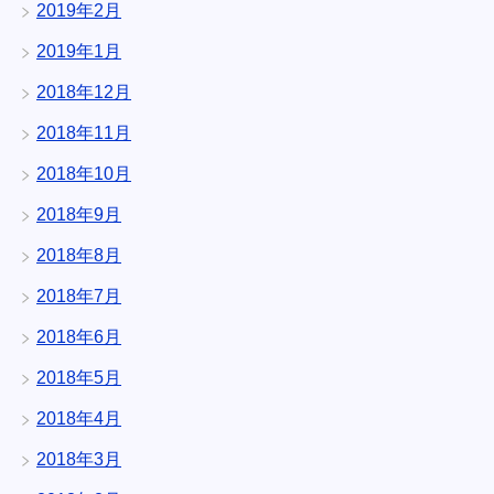
2019年2月
2019年1月
2018年12月
2018年11月
2018年10月
2018年9月
2018年8月
2018年7月
2018年6月
2018年5月
2018年4月
2018年3月