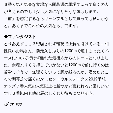
６番人気と気楽な立場なら開幕週の馬場で…って多くの人
が考えるのでもう少し人気になりそうな気もします。
「前」を想定するならギャンブルとして買っても良いかな
と。あくまでこれ位の人気なら、ですが。
◆ファンタジスト
とりあえずここ３戦騙されず軽視で正解を引けている…相
性良いお馬さん。前走久しぶりの1200mで道中まったくペ
ースについて行けず離れた最後方からのレースとなりまし
た。余程ムリくり押していかないと1200mで前に行くのは
苦労しそうで、無理くりいって脚が残るのか、溜めたとこ
ろで開幕芝で届くのか…セントウルステークス2019予想
オッズ７番人気の人気以上に勝つかと言われると厳しいで
すし３着以内も他の馬のしくじり待ちになりそう。
ｽﾎﾟﾝｻｰﾘﾝｸ