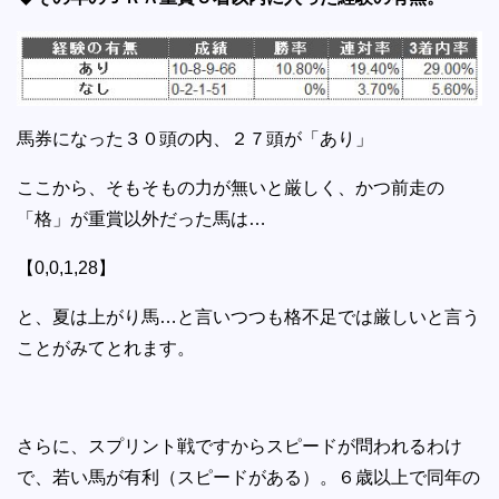
馬券になった３０頭の内、２７頭が「あり」
ここから、そもそもの力が無いと厳しく、かつ前走の
「格」が重賞以外だった馬は…
【0,0,1,28】
と、夏は上がり馬…と言いつつも格不足では厳しいと言う
ことがみてとれます。
さらに、スプリント戦ですからスピードが問われるわけ
で、若い馬が有利（スピードがある）。６歳以上で同年の