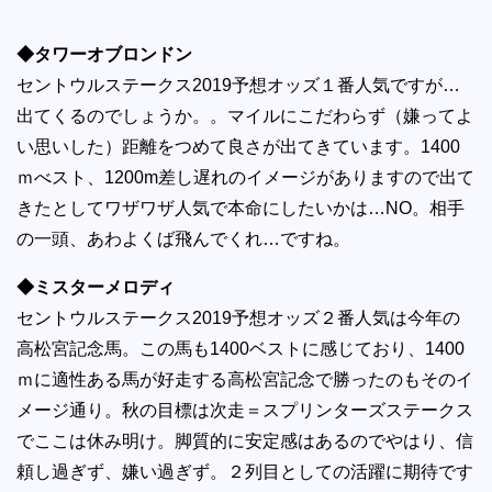
◆タワーオブロンドン
セントウルステークス2019予想オッズ１番人気ですが…
出てくるのでしょうか。。マイルにこだわらず（嫌ってよ
い思いした）距離をつめて良さが出てきています。1400
ｍべスト、1200m差し遅れのイメージがありますので出て
きたとしてワザワザ人気で本命にしたいかは…NO。相手
の一頭、あわよくば飛んでくれ…ですね。
◆ミスターメロディ
セントウルステークス2019予想オッズ２番人気は今年の
高松宮記念馬。この馬も1400ベストに感じており、1400
ｍに適性ある馬が好走する高松宮記念で勝ったのもそのイ
メージ通り。秋の目標は次走＝スプリンターズステークス
でここは休み明け。脚質的に安定感はあるのでやはり、信
頼し過ぎず、嫌い過ぎず。２列目としての活躍に期待です