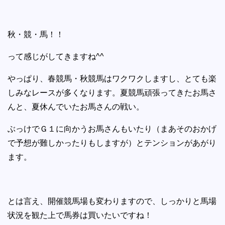
秋・競・馬！！
って感じがしてきますね^^
やっぱり、春競馬・秋競馬はワクワクしますし、とても楽
しみなレースが多くなります。夏競馬頑張ってきたお馬さ
んと、夏休んでいたお馬さんの戦い。
ぶっけでＧ１に向かうお馬さんもいたり（まあそのおかげ
で予想が難しかったりもしますが）とテンションがあがり
ます。
とは言え、開催競馬場も変わりますので、しっかりと馬場
状況を観た上で馬券は買いたいですね！