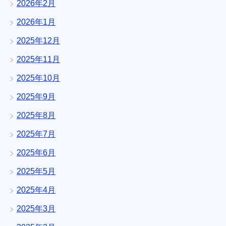
2026年2月
2026年1月
2025年12月
2025年11月
2025年10月
2025年9月
2025年8月
2025年7月
2025年6月
2025年5月
2025年4月
2025年3月