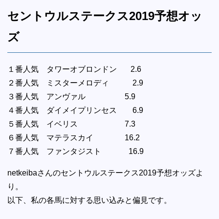
セントウルステークス2019予想オッ
ズ
１番人気 タワーオブロンドン 2.6
２番人気 ミスターメロディ 2.9
３番人気 アンヴァル 5.9
４番人気 ダイメイプリンセス 6.9
５番人気 イベリス 7.3
６番人気 マテラスカイ 16.2
７番人気 ファンタジスト 16.9
netkeibaさんのセントウルステークス2019予想オッズよ
り。
以下、私の各馬に対する思い込みと偏見です。