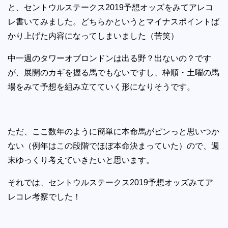
と、セントウルステークス2019予想オッズをみてアレコ
レ書いてみました。どちらかというとマイナスポイントば
かり上げた内容になってしまいました（苦笑）
中一週のタワーオブロンドンは出る野？出ないの？です
が、展開のカギを握る馬でもないですし、枠順・土曜の馬
場をみて予想を組み立てていく形になりそうです。
ただ、ここ数年のように簡単に本命馬がピンっと思いつか
ない（例年はこの段階でほぼ本命決まっていた）ので、週
末ゆっくり考えていきたいと思います。
それでは、セントウルステークス2019予想オッズみてア
レコレ考察でした！