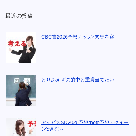
最近の投稿
CBC賞2026予想オッズ×穴馬考察
とりあえずの的中と重賞当てたい
アイビスSD2026予想*note予想～クイー
ンS含む～