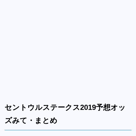
セントウルステークス2019予想オッ
ズみて・まとめ