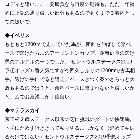
ロディと違いここ一発勝負なら再度の期待も。ただ、年齢
的に上記の通り厳しい部分もあるのであくまで３着内とし
ての扱いで。
◆イベリス
もともと1200ｍで走っていた馬が、距離を伸ばして楽ペ
ースで逃げたら…のアーリントンカップ。距離延長の逃げ
馬のアルアルの一つでした。 セントウルステークス2019
予想オッズ５番人気ですが今回久しぶりの1200mで古馬相
手。逃げの手にでると追走／ペースきつく案外さらっと大
敗もあるのでは？と。余程ペースに恵まれないと厳しいか
と。△でお茶濁しが丁度良い。
◆マテラスカイ
京王杯２歳ステークス以来の芝に挑戦のダートの快速馬。
下手にためず行ききって粘り切る…しかなく（溜めてキレ
るわけではない）セントウルステークス2019予想オッズ