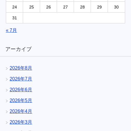
24
25
26
27
28
29
30
31
« 7月
アーカイブ
2026年8月
2026年7月
2026年6月
2026年5月
2026年4月
2026年3月