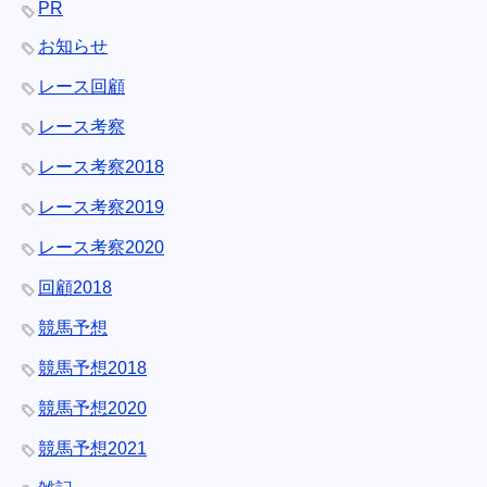
PR
お知らせ
レース回顧
レース考察
レース考察2018
レース考察2019
レース考察2020
回顧2018
競馬予想
競馬予想2018
競馬予想2020
競馬予想2021