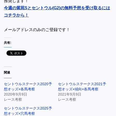
推奨します！
今週の紫苑Sとセントウル(G2)の無料予想を受け取るには
コチラから！
メールアドレスのみのご登録です！
共有:
関連
セントウルステークス2020予
セントウルステークス2021予
想オッズ×各馬考察
想オッズ×傾向×各馬考察
2020年9月9日
2021年9月9日
レース考察
レース考察
セントウルステークス2025予
想オッズ×穴馬考察