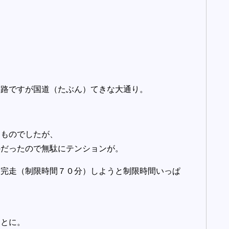
道路ですが国道（たぶん）てきな大通り。
たものでしたが、
のだったので無駄にテンションが。
り完走（制限時間７０分）しようと制限時間いっぱ
ことに。