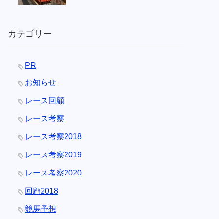
カテゴリー
PR
お知らせ
レース回顧
レース考察
レース考察2018
レース考察2019
レース考察2020
回顧2018
競馬予想