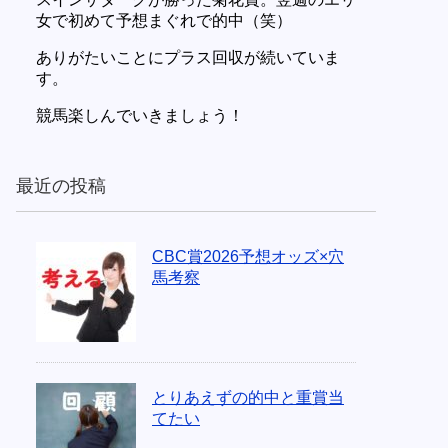
女で初めて予想まぐれで的中（笑）
ありがたいことにプラス回収が続いていま
す。
競馬楽しんでいきましょう！
最近の投稿
CBC賞2026予想オッズ×穴
馬考察
とりあえずの的中と重賞当
てたい