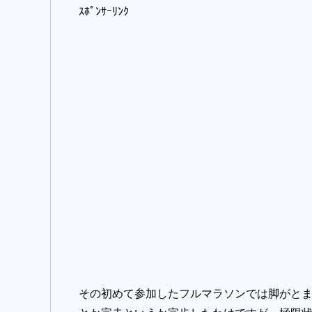
ｽﾎﾟﾝｻｰﾘﾝｸ
その初めて参加したフルマラソンでは脚がと