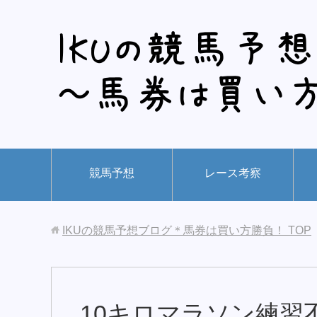
競馬予想
レース考察
IKUの競馬予想ブログ＊馬券は買い方勝負！
TOP
10キロマラソン練習