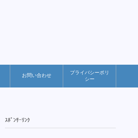
プライバシーポリ
お問い合わせ
シー
ｽﾎﾟﾝｻｰﾘﾝｸ