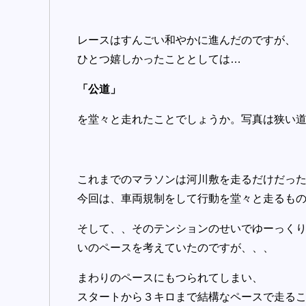
レースはすんごい和やかに進んだのですが、
ひとつ嬉しかったこととしては…
「公道」
を堂々と走れたことでしょうか。写真は狭い
これまでのマラソンは河川敷を走るだけだっ
今回は、車両規制をして行動を堂々と走るも
そして、、そのテンションのせいでゆーっく
いのペースを考えていたのですが、、、
まわりのペースにもつられてしまい、
スタートから３キロまで結構なペースで走る