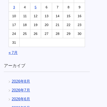
3
4
5
6
7
8
9
10
11
12
13
14
15
16
17
18
19
20
21
22
23
24
25
26
27
28
29
30
31
« 7月
アーカイブ
2026年8月
2026年7月
2026年6月