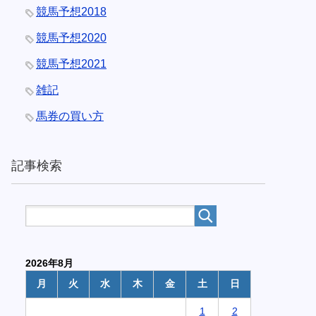
競馬予想2018
競馬予想2020
競馬予想2021
雑記
馬券の買い方
記事検索
2026年8月
月
火
水
木
金
土
日
1
2