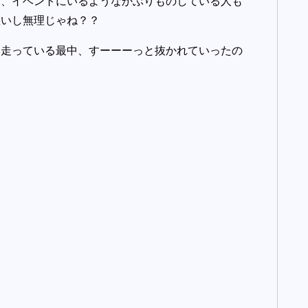
り、イベントにいるようなかぶりものしている人も
悪いし無理じゃね？？
は走っている最中、すーーーっと抜かれていったの