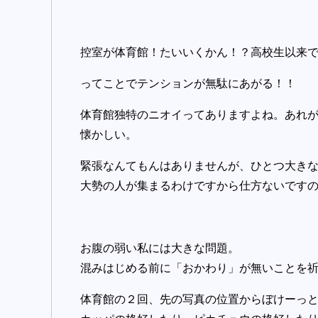
控室が体育館！たいいくかん！？高校生以来
ってことでテンションが無駄にあがる！！
体育館独特のニオイってありますよね。あれ
懐かしい。
緊張なんてもんはありませんが、ひとつ大き
大勢の人が集まるわけですから仕方ないです
お腹の弱い私には大きな問題。
混みはじめる前に「おかわり」が無いことを
体育館の２回、先の写真の位置からぼけーっ