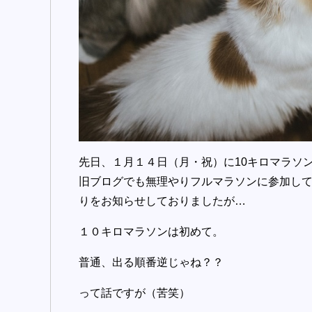
先日、１月１４日（月・祝）に10キロマラソ
旧ブログでも無理やりフルマラソンに参加し
りをお知らせしておりましたが…
１０キロマラソンは初めて。
普通、出る順番逆じゃね？？
って話ですが（苦笑）