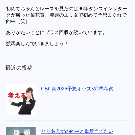
初めてちゃんとレースを見たのは96年ダンスインザダー
クが勝った菊花賞。翌週のエリ女で初めて予想まぐれで
的中（笑）
ありがたいことにプラス回収が続いています。
競馬楽しんでいきましょう！
最近の投稿
CBC賞2026予想オッズ×穴馬考察
とりあえずの的中と重賞当てたい