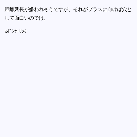
距離延長が嫌われそうですが、それがプラスに向けば穴と
して面白いのでは。
ｽﾎﾟﾝｻｰﾘﾝｸ