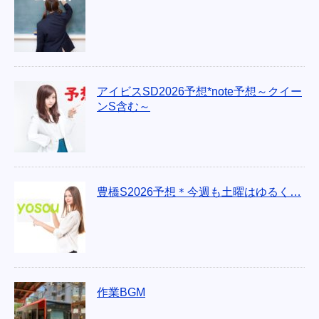
アイビスSD2026予想*note予想～クイー
ンS含む～
豊橋S2026予想＊今週も土曜はゆるく…
作業BGM