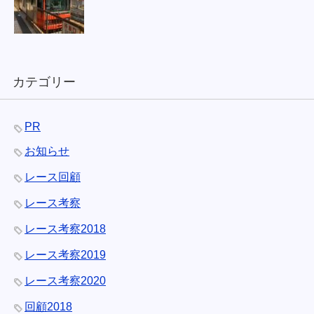
カテゴリー
PR
お知らせ
レース回顧
レース考察
レース考察2018
レース考察2019
レース考察2020
回顧2018