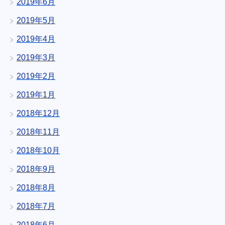
2019年6月
2019年5月
2019年4月
2019年3月
2019年2月
2019年1月
2018年12月
2018年11月
2018年10月
2018年9月
2018年8月
2018年7月
2018年6月