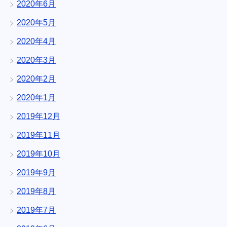
2020年6月
2020年5月
2020年4月
2020年3月
2020年2月
2020年1月
2019年12月
2019年11月
2019年10月
2019年9月
2019年8月
2019年7月