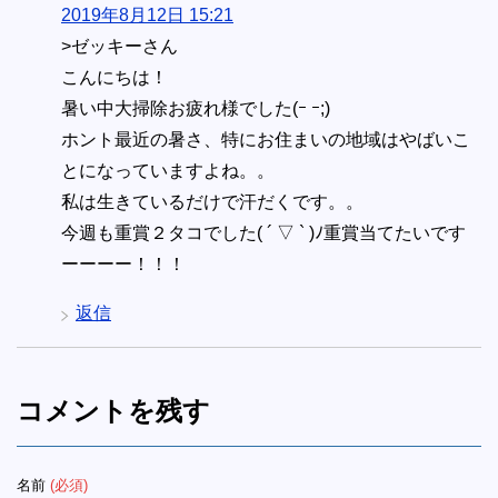
2019年8月12日 15:21
>ゼッキーさん
こんにちは！
暑い中大掃除お疲れ様でした(ｰ ｰ;)
ホント最近の暑さ、特にお住まいの地域はやばいこ
とになっていますよね。。
私は生きているだけで汗だくです。。
今週も重賞２タコでした( ´ ▽ ` )ﾉ重賞当てたいです
ーーーー！！！
返信
コメントを残す
名前
(必須)