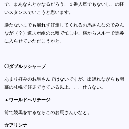
で、まあなんとかなるだろう、１番人気でもないし、の軽
いスタンスでいこうと思います。
勝たないまでも崩れず好走してくれるお馬さんなのでみん
なが（？）道スポ組の比較で忙し中、横からスルーで馬券
に入らせていただこうかと。
◯ダブルッシャープ
あまり好みのお馬さんではないですが、出遅れながらも開
幕の札幌で好走できている以上、、、仕方ない。
▲ワールドヘリテージ
前で競馬をするならこのお馬さんかなと。
☆アリンナ