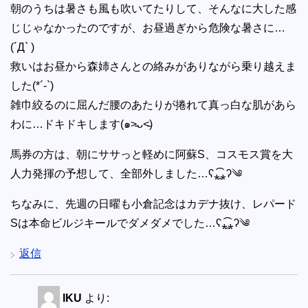
朝のうちは暑さも風も吹いてたりして、そんなに大した感
じじゃなかったのですが、お昼過ぎから危険な暑さに…
(´Д` )
救いはお昼から森姉さんとの絡みがありながら乗り越えま
した(*´-`)
雑巾絞るのに屈んだ腰のあたりが捲れて真っ白な肌があら
わに…ドキドキします(๑˃̵ᴗ˂̵)
馬券の方は、朝にササっと軽めに阿蘇S、コスモス賞を大
人力発揮の予想して、全部外しました…ʕ⁎̯͡⁎ʔ༄
ちなみに、先週の日曜も小倉記念はカデナ抜け、レパード
Sは本命ビルジキールでダメダメでした…ʕ⁎̯͡⁎ʔ༄
返信
IKU
より: