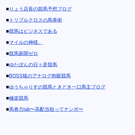
■
りょう店長の競馬予想ブログ
■
トリプルクロスの馬券術
■
競馬はビジネスである
■
マイルの神様。
■
競馬新聞ゼロ
■
ゆたぽんの日々是競馬
■
BOSS猿のアナログ肉眼競馬
■
ゆうちゃりすの競馬ときどき一口馬主ブログ
■
極楽競馬
■
馬券力lab〜高配当狙ってナンボ〜