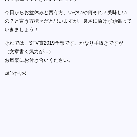
今日からお盆休みと言う方、いやいや何それ？美味しい
の？と言う方様々だと思いますが、暑さに負けず頑張って
いきましょう！
それでは、STV賞2019予想です。かなり手抜きですが
（文章書く気力が…）
お気楽にお付き合いください。
ｽﾎﾟﾝｻｰﾘﾝｸ