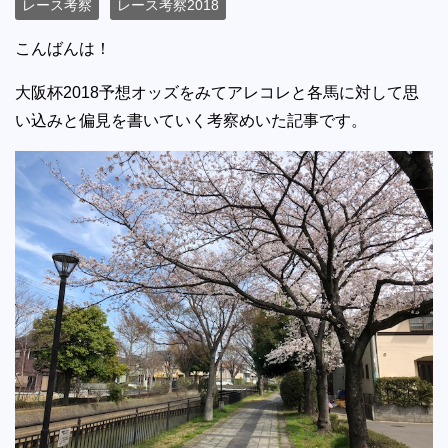
レース考察
レース考察2018
こんばんは！
大阪杯2018予想オッズをみてアレコレと各馬に対して思
い込みと偏見を書いていく考察めいた記事です。