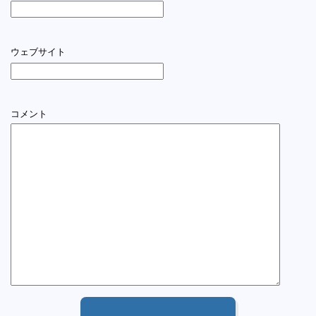
ウェブサイト
コメント