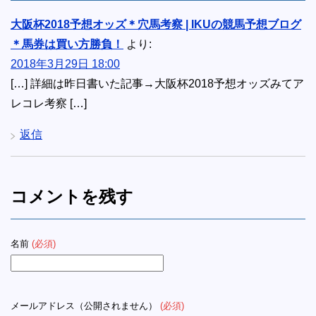
大阪杯2018予想オッズ＊穴馬考察 | IKUの競馬予想ブログ
＊馬券は買い方勝負！
より:
2018年3月29日 18:00
[…] 詳細は昨日書いた記事→大阪杯2018予想オッズみてア
レコレ考察 […]
返信
コメントを残す
名前
(必須)
メールアドレス（公開されません）
(必須)