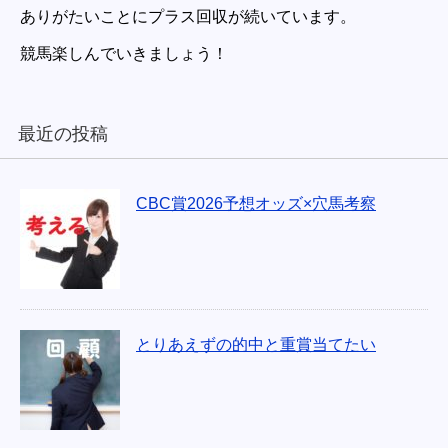
ありがたいことにプラス回収が続いています。
競馬楽しんでいきましょう！
最近の投稿
CBC賞2026予想オッズ×穴馬考察
とりあえずの的中と重賞当てたい