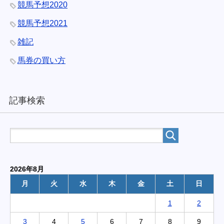
競馬予想2020
競馬予想2021
雑記
馬券の買い方
記事検索
2026年8月
月
火
水
木
金
土
日
1
2
3
4
5
6
7
8
9