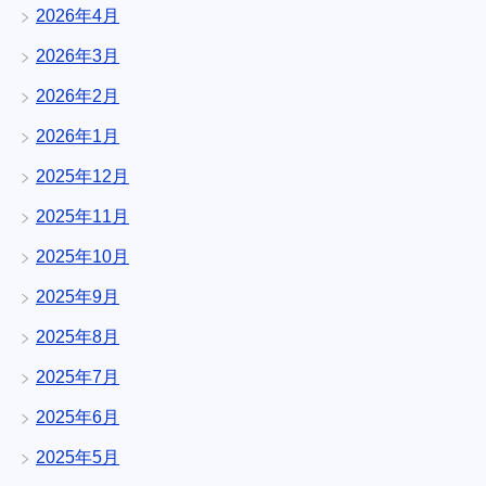
2026年4月
2026年3月
2026年2月
2026年1月
2025年12月
2025年11月
2025年10月
2025年9月
2025年8月
2025年7月
2025年6月
2025年5月