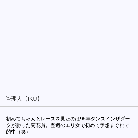
管理人【IKU】
初めてちゃんとレースを見たのは96年ダンスインザダー
クが勝った菊花賞。翌週のエリ女で初めて予想まぐれで
的中（笑）