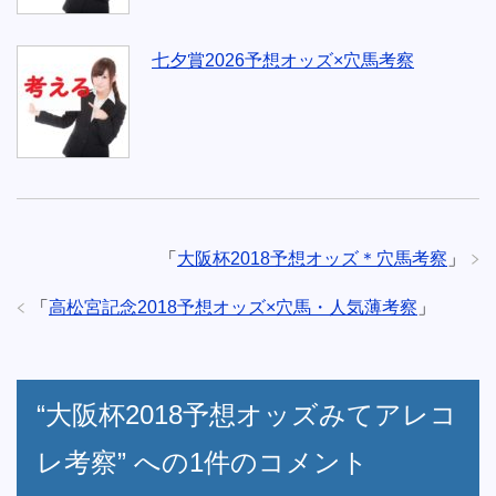
七夕賞2026予想オッズ×穴馬考察
「
大阪杯2018予想オッズ＊穴馬考察
」
「
高松宮記念2018予想オッズ×穴馬・人気薄考察
」
“大阪杯2018予想オッズみてアレコ
レ考察” への1件のコメント