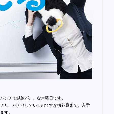
ルパンチで試練が、、な木曜日です。
パチリ、パチリしているのですが桜花賞まで、入学
います。