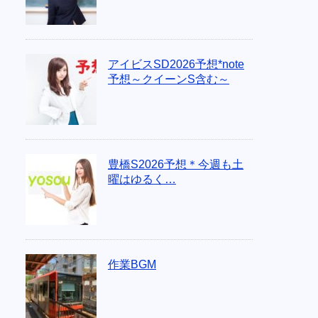
アイビスSD2026予想*note
予想～クイーンS含む～
豊橋S2026予想＊今週も土
曜はゆるく…
作業BGM