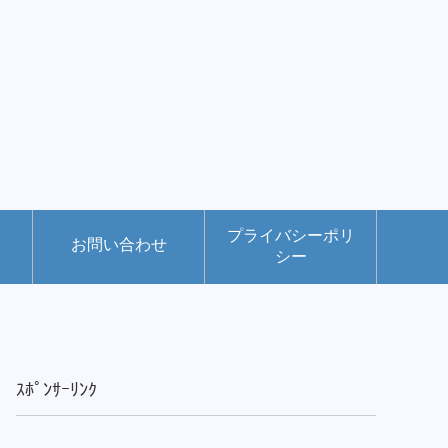
プライバシーポリ
お問い合わせ
シー
ｽﾎﾟﾝｻｰﾘﾝｸ