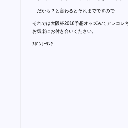
…だから？と言わるとそれまでですので…
それでは大阪杯2018予想オッズみてアレコレ
お気楽にお付き合いください。
ｽﾎﾟﾝｻｰﾘﾝｸ