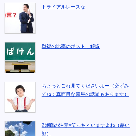
トライアルレースな
単複の比率のポスト、解説
ちょっとこれ見てくださいよー（必ずみ
てね：真面目な競馬の話題もあります）
2歳戦の注意×笑っちゃいますよね（悪い
顔）