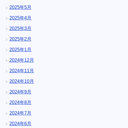
2025年5月
2025年4月
2025年3月
2025年2月
2025年1月
2024年12月
2024年11月
2024年10月
2024年9月
2024年8月
2024年7月
2024年6月