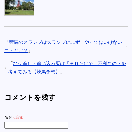
「
競馬のスランプはスランプに非ず！やってはいけない
コトとは？
」
「
なぜ差し・追い込み馬は「それだけで」不利なの？を
考えてみる【競馬予想】
」
コメントを残す
名前
(必須)