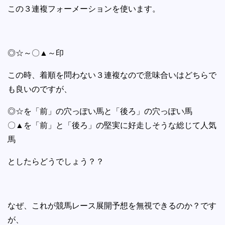
この３連複フォーメーションを使います。
◎☆～〇▲～印
この時、着順を問わない３連複なので意味合いはどちらで
も良いのですが、
◎☆を「前」の穴っぽい馬と「後ろ」の穴っぽい馬
〇▲を「前」と「後ろ」の堅実に好走しそうな総じて人気
馬
としたらどうでしょう？？
なぜ、これが競馬レース展開予想を無視できるのか？です
が、