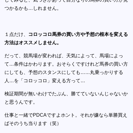
つかるかも…しれません。
１点だけ、
コロッコロ馬券の買い方や予想の根本を変える
方法はオススメしません。
だって、競馬場が変われば、天気によって、馬場によっ
て…条件はかわります。おそらくですけれど馬券の買い方
にしても、予想のスタンスにしても……丸乗っかりする
人…を「コロッコロ」変える方って…
検証期間が無いわけでたぶん、勝てていないんじゃないか
と思うんです。
仕事と一緒でPDCAですよホント。それが嫌なら単勝買え
ばそのうち当ります（笑）