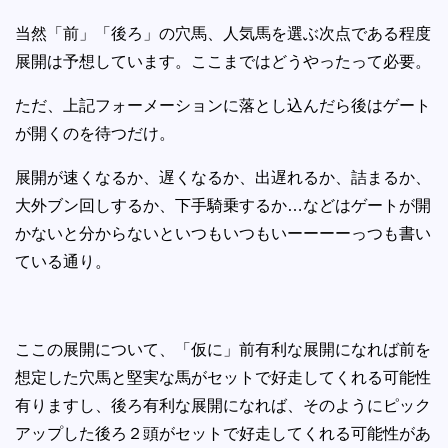
当然「前」「後ろ」の穴馬、人気馬を選ぶ次点である程度
展開は予想しています。ここまではどうやったって必要。
ただ、上記フォーメーションに落とし込んだら後はゲート
が開くのを待つだけ。
展開が速くなるか、遅くなるか、出遅れるか、詰まるか、
大外ブン回しするか、下手騎乗するか…などはゲートが開
かないと分からないといつもいつもいーーーーっつも書い
ている通り。
ここの展開について、「仮に」前有利な展開になれば前を
想定した穴馬と堅実な馬がセットで好走してくれる可能性
有りますし、後ろ有利な展開になれば、そのようにピック
アップした後ろ２頭がセットで好走してくれる可能性があ