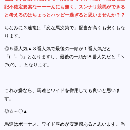
記不確定要素なーーーんにも無く、スンナリ競馬ができる
と考えるのはちょっとハッピー過ぎると思いませんか？？
ちなみに３連複は「変な馬次第で」配当が高くも安くもな
ります。
◎５番人気▲３番人気で最後の一頭が１番人気だと
「(゜-゜)」となりますし、最後の一頭が８番人気だと「ヽ
(^o^)丿」となります。
これが嫌なら、馬連とワイドを併用しても良いと思いま
す。
◎☆～〇▲
馬連はボーナス。ワイド厚めが安定感あると思います。当