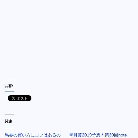
共有:
関連
馬券の買い方にコツはあるの
皐月賞2019予想＊第30回note