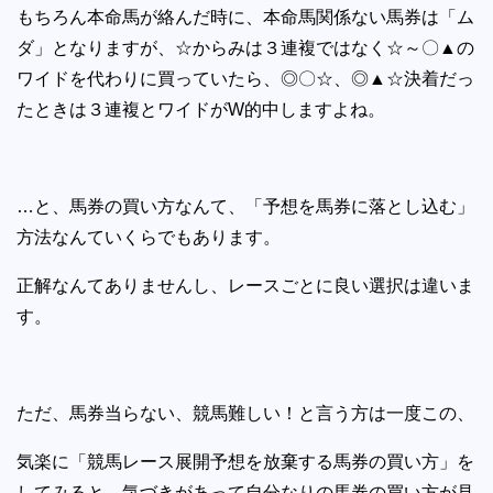
もちろん本命馬が絡んだ時に、本命馬関係ない馬券は「ム
ダ」となりますが、☆からみは３連複ではなく☆～〇▲の
ワイドを代わりに買っていたら、◎〇☆、◎▲☆決着だっ
たときは３連複とワイドがW的中しますよね。
…と、馬券の買い方なんて、「予想を馬券に落とし込む」
方法なんていくらでもあります。
正解なんてありませんし、レースごとに良い選択は違いま
す。
ただ、馬券当らない、競馬難しい！と言う方は一度この、
気楽に「競馬レース展開予想を放棄する馬券の買い方」を
してみると、気づきがあって自分なりの馬券の買い方が見