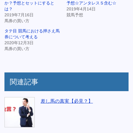
か？予想とセットにすると
予想☆アンタレスＳ含む☆
は？
2019年4月14日
2019年7月16日
競馬予想
馬券の買い方
タテ目 競馬における押さえ馬
券について考える
2020年12月3日
馬券の買い方
関連記事
差し馬の真実【必見？】