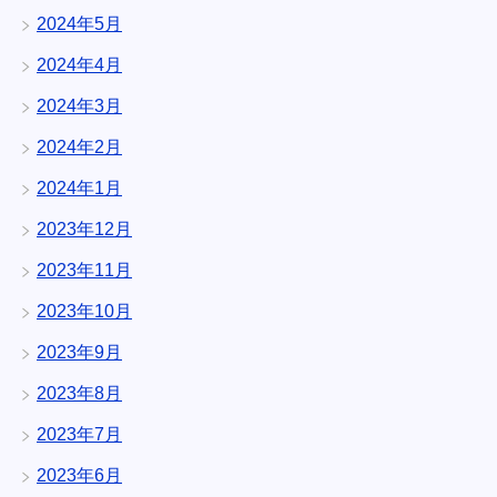
2024年5月
2024年4月
2024年3月
2024年2月
2024年1月
2023年12月
2023年11月
2023年10月
2023年9月
2023年8月
2023年7月
2023年6月