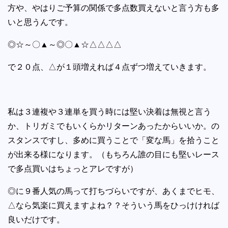
方や、やはりご予算の関係で多点数買えないと言う方も多
いと思うんです。
◎☆～〇▲～◎〇▲☆△△△△
で２０点、△が１頭増えれば４点ずつ増えていきます。
私は３連複や３連単を買う時には堅い決着は無視と言う
か、トリガミでもいくらかリターンあったからいいか。の
スタンスですし、多めに買うことで「変な馬」を拾うこと
が出来る様になります。（もちろん誰の目にも堅いレース
で多点買いはちょっとアレですが）
◎に９番人気の馬って打ちづらいですが、あくまでヒモ、
△なら気楽に買えますよね？？そういう馬をひっけければ
良いだけです。