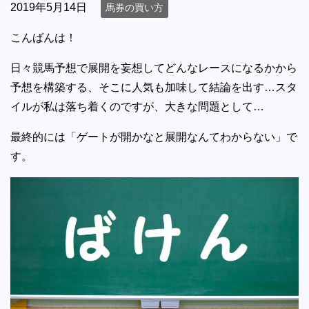
2019年5月14日
馬券の買い方
こんばんは！
日々競馬予想で展開を妄想してどんなレースになるかから
予想を構築する、そこに人気も加味して結論を出す…スタ
イルが私は落ち着くのですが、大きな問題として…
最終的には「ゲートが開かなと展開なんてわからない」で
す。