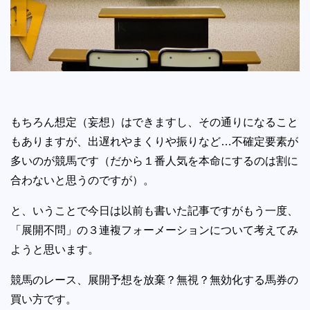
もちろん想定（妄想）はできますし、その通りになること
もありますが、出遅れやまくりや振りなど…不確定要素が
多いのが競馬です（だから１番人気を本命にするのは割に
合わないと思うのですが）。
と、いうことで今日は以前も書いた記事ですがもう一度、
「展開不問」の３連複フォーメーションについて考えてみ
ようと思います。
競馬のレース、展開予想を放棄？無視？無効化する馬券の
買い方です。