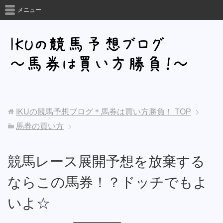
メニュー
IKUの競馬予想ブログ＊馬券は買い方勝負！
TOP
馬券の買い方
競馬レース展開予想を放棄する
ならこの馬券！？ドッチでもよ
いよ☆