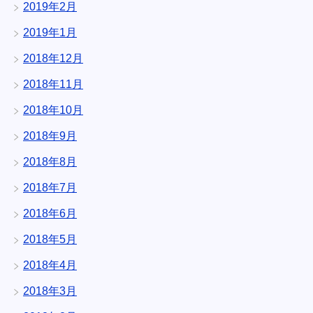
2019年2月
2019年1月
2018年12月
2018年11月
2018年10月
2018年9月
2018年8月
2018年7月
2018年6月
2018年5月
2018年4月
2018年3月