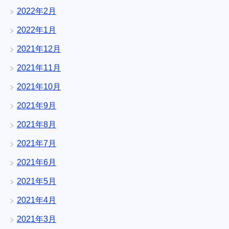
2022年2月
2022年1月
2021年12月
2021年11月
2021年10月
2021年9月
2021年8月
2021年7月
2021年6月
2021年5月
2021年4月
2021年3月