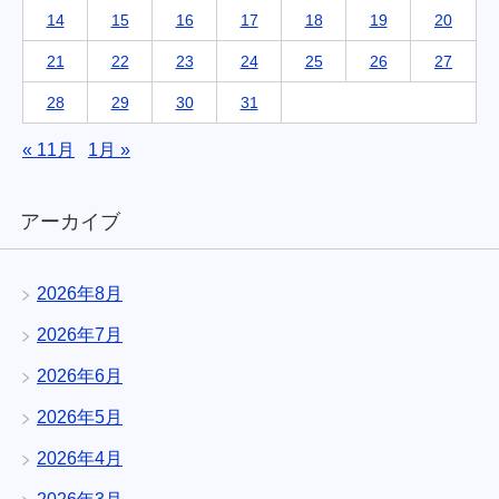
14
15
16
17
18
19
20
21
22
23
24
25
26
27
28
29
30
31
« 11月
1月 »
アーカイブ
2026年8月
2026年7月
2026年6月
2026年5月
2026年4月