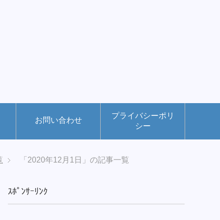
プライバシーポリ
お問い合わせ
シー
覧
「2020年12月1日」の記事一覧
ｽﾎﾟﾝｻｰﾘﾝｸ