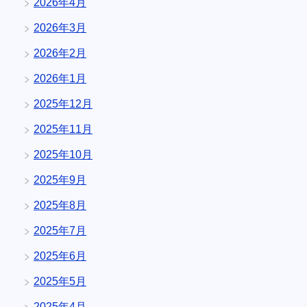
2026年4月
2026年3月
2026年2月
2026年1月
2025年12月
2025年11月
2025年10月
2025年9月
2025年8月
2025年7月
2025年6月
2025年5月
2025年4月