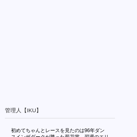
管理人【IKU】
初めてちゃんとレースを見たのは96年ダン
スインザダークが勝った菊花賞。翌週のエリ