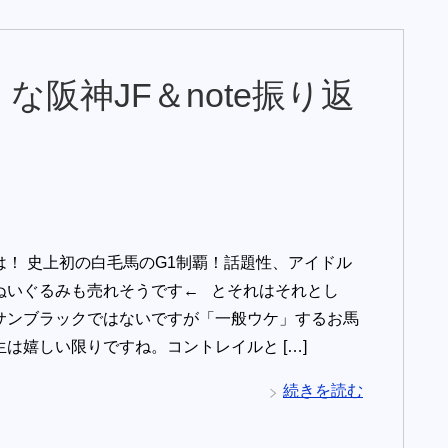
阪神JF＆note振り返
は！ 史上初の白毛馬のG1制覇！話題性、アイドル
ぬいぐるみも売れそうです← とそれはそれとし
サンブラックではないですが「一般ウケ」するお馬
生は嬉しい限りですね。コントレイルと […]
続きを読む