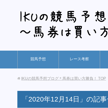
競馬予想
レース考察
IKUの競馬予想ブログ＊馬券は買い方勝負！
TOP
「2020年12月14日」の記