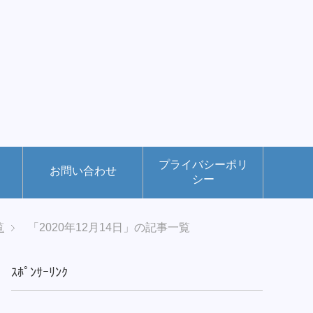
プライバシーポリ
お問い合わせ
シー
覧
「2020年12月14日」の記事一覧
ｽﾎﾟﾝｻｰﾘﾝｸ