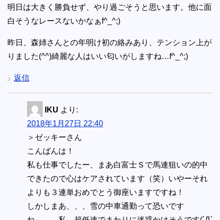
明日は大きく勝負せず、やり過ごそうと思います。他に面
白そうなレースないかなぁf^_^;)
昨日、森姉さんとの年明け初の絡みあり、テンション上が
りました(^^)綺麗な人はいい匂いがしますね…f^_^;)
返信
IKU
より:
2018年1月27日 22:40
＞ゼッキーさん
こんばんは！
私も仕事でしたー、まあ白富士Ｓで馬連狙いの的中
できたので心はケアされています（笑）いやーそれ
よりも３連単おめでとう御座いますですね！
しかしまあ、、、雪の中車通勤って恐いです
ね。。。私、超低速でまわりに迷惑かけそうです(´Д`