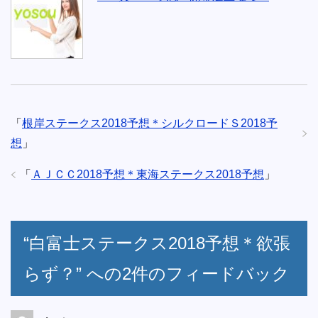
「
根岸ステークス2018予想＊シルクロードＳ2018予
想
」
「
ＡＪＣＣ2018予想＊東海ステークス2018予想
」
“白富士ステークス2018予想＊欲張
らず？” への2件のフィードバック