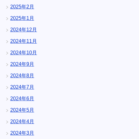
2025年2月
2025年1月
2024年12月
2024年11月
2024年10月
2024年9月
2024年8月
2024年7月
2024年6月
2024年5月
2024年4月
2024年3月