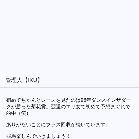
管理人【IKU】
初めてちゃんとレースを見たのは96年ダンスインザダー
クが勝った菊花賞。翌週のエリ女で初めて予想まぐれで
的中（笑）
ありがたいことにプラス回収が続いています。
競馬楽しんでいきましょう！