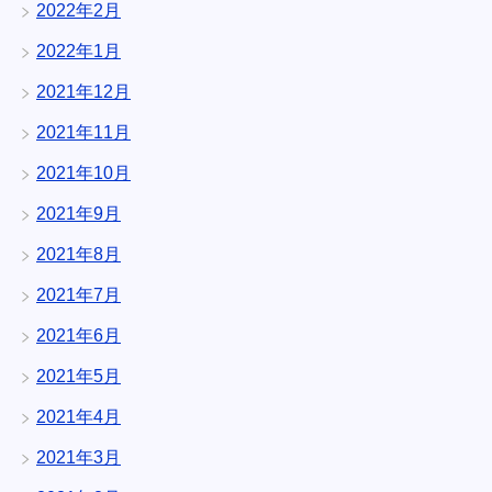
2022年2月
2022年1月
2021年12月
2021年11月
2021年10月
2021年9月
2021年8月
2021年7月
2021年6月
2021年5月
2021年4月
2021年3月