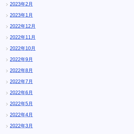
2023年2月
2023年1月
2022年12月
2022年11月
2022年10月
2022年9月
2022年8月
2022年7月
2022年6月
2022年5月
2022年4月
2022年3月