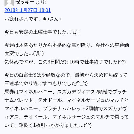
ゼッキー
より:
2018年1月27日 18:01
お疲れさまです、ikuさん♪
今日も安定の土曜仕事でした…´д` ;
今週は木曜あたりから本格的な雪が降り、会社への車通勤
大変でした…(´Д` )
気休めですが、この3日間だけ16時で仕事終了でした(^^)
今日の白富士Sは少頭数なので、最初から決め打ち絞って
三連単でやり過ごすつもりでしたf^_^;)
馬券はマイネルハニー、スズカデヴィアス2頭軸でプラチ
ナムバレット、テオドール、マイネルサージュのマルチと
マイネルハニー、プラチナムバレット2頭軸でスズカデヴ
ィアス、テオドール、マイネルサージュのマルチで買って
いて、運良く1枚引っかかりました…(^^)