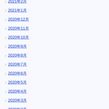
2021年2月
2021年1月
2020年12月
2020年11月
2020年10月
2020年9月
2020年8月
2020年7月
2020年6月
2020年5月
2020年4月
2020年3月