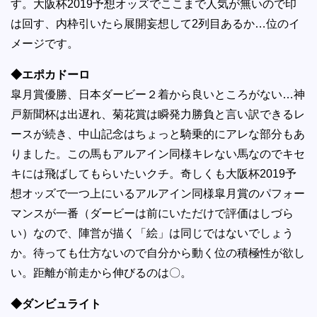
す。大阪杯2019予想オッズでここまで人気が無いので印
は回す、内枠引いたら展開妄想して2列目あるか…位のイ
メージです。
◆エポカドーロ
皐月賞優勝、日本ダービー２着から良いところがない…神
戸新聞杯は出遅れ、菊花賞は瞬発力勝負と言い訳できるレ
ースが続き、中山記念はちょっと騎乗的にアレな部分もあ
りました。この馬もアルアイン同様キレない馬なのでキセ
キには飛ばしてもらいたいクチ。奇しくも大阪杯2019予
想オッズで一つ上にいるアルアイン同様皐月賞のパフォー
マンスが一番（ダービーは前にいただけで評価はしづら
い）なので、陣営が描く「絵」は同じではないでしょう
か。待っても仕方ないので自分から動く位の積極性が欲し
い。距離が前走から伸びるのは〇。
◆ダンビュライト