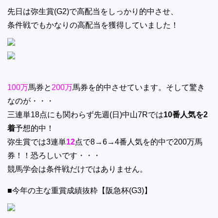
先日は弥生賞(G2)で高配当をしっかり的中させ、
条件戦でもかなりの高配当を獲得していました！
100万
馬券と
200万
馬券を的中させています。そして驚き
なのが・・・
三連単18点にも関わらず先週(日)中山7Rでは
10番人気を2
着
予想的中！
弥生賞では3連単
12
点で8→6→4番人気を的中で200万馬
券！！恐ろしいです・・・
競馬学会は条件戦だけではありません。
■今年の主な重賞成績抜粋【阪急杯(G3)】