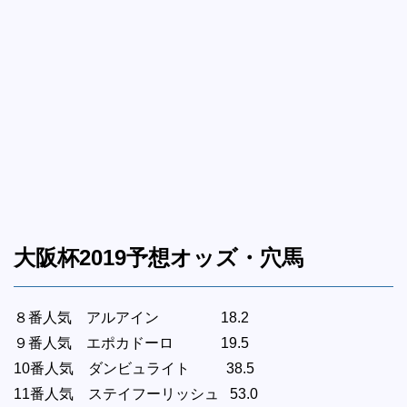
大阪杯2019予想オッズ・穴馬
８番人気 アルアイン 18.2
９番人気 エポカドーロ 19.5
10番人気 ダンビュライト 38.5
11番人気 ステイフーリッシュ 53.0