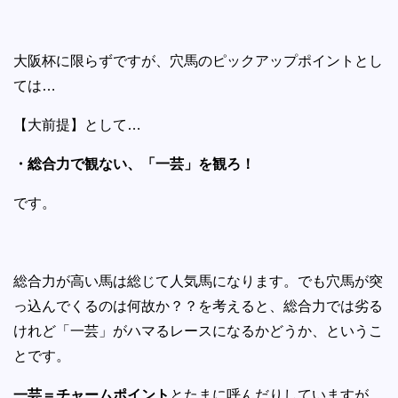
大阪杯に限らずですが、穴馬のピックアップポイントとし
ては…
【大前提】として…
・総合力で観ない、「一芸」を観ろ！
です。
総合力が高い馬は総じて人気馬になります。でも穴馬が突
っ込んでくるのは何故か？？を考えると、総合力では劣る
けれど「一芸」がハマるレースになるかどうか、というこ
とです。
一芸＝チャームポイント
とたまに呼んだりしていますが…