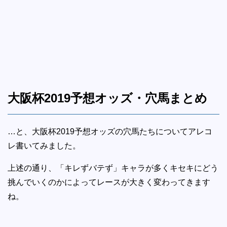
大阪杯2019予想オッズ・穴馬まとめ
…と、大阪杯2019予想オッズの穴馬たちについてアレコ
レ書いてみました。
上述の通り、「キレずバテず」キャラが多くキセキにどう
挑んでいくのかによってレースが大きく変わってきます
ね。