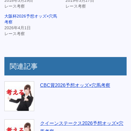
2018年3月29日
2019年3月27日
レース考察
レース考察
大阪杯2026予想オッズ×穴馬
考察
2026年4月1日
レース考察
関連記事
CBC賞2026予想オッズ×穴馬考察
クイーンステークス2026予想オッズ×穴