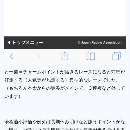
と一芸＝チャームポイントが活きるレースになると穴馬が
好走する（人気馬が凡走する）典型的なレースでした。
（もちろん本命からの馬券がメインで、３連複など外して
います）
余程過小評価や例えば長期休み明けなど嫌うポイントがな
い限り、ガチンコの力勝負になれば人気馬が走るのはある