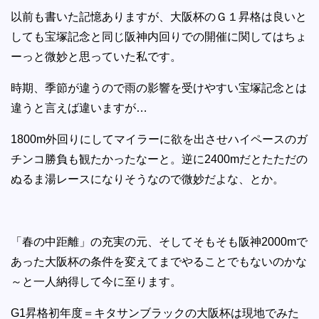
以前も書いた記憶ありますが、大阪杯のＧ１昇格は良いと
しても宝塚記念と同じ阪神内回りでの開催に関してはちょ
ーっと微妙と思っていた私です。
時期、季節が違うので雨の影響を受けやすい宝塚記念とは
違うと言えば違いますが…
1800m外回りにしてマイラーに欲を出させハイペースのガ
チンコ勝負も観たかったなーと。逆に2400mだとたただの
ぬるま湯レースになりそうなので微妙だよな、とか。
「春の中距離」の充実の元、そしてそもそも阪神2000mで
あった大阪杯の条件を変えてまでやることでもないのかな
～と一人納得して今に至ります。
G1昇格初年度＝キタサンブラックの大阪杯は現地でみた