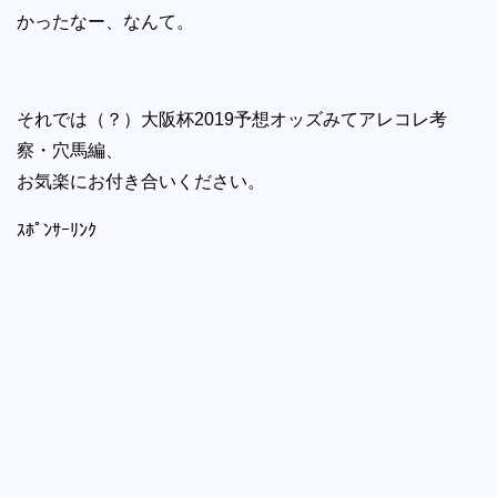
かったなー、なんて。
それでは（？）大阪杯2019予想オッズみてアレコレ考
察・穴馬編、
お気楽にお付き合いください。
ｽﾎﾟﾝｻｰﾘﾝｸ