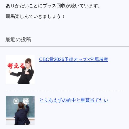
ありがたいことにプラス回収が続いています。
競馬楽しんでいきましょう！
最近の投稿
CBC賞2026予想オッズ×穴馬考察
とりあえずの的中と重賞当てたい