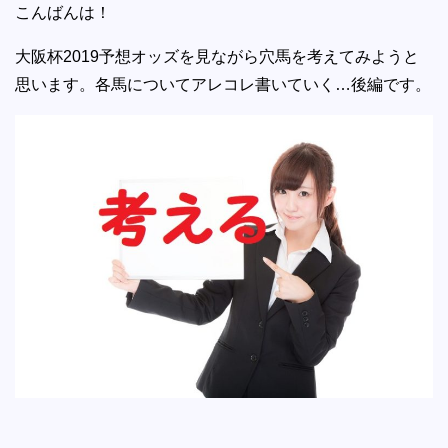
こんばんは！
大阪杯2019予想オッズを見ながら穴馬を考えてみようと
思います。各馬についてアレコレ書いていく…後編です。