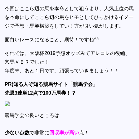
今回はここら辺の馬を本命として狙うより、人気上位の馬
を本命にしてここら辺の馬をヒモとしてひっかけるイメー
ジで予想・馬券構築をしていく方が良い気がします。
面白いレースになること、期待！ですね^^
それでは、大阪杯2019予想オッズみてアレコレの後編、
穴馬ＶＥＲでした！
年度末、あと１日です。頑張っていきましょう！！
PR)知る人ぞ知る競馬サイト「競馬学会」
先週3連単12点で100万馬券！？
競馬学会の良いところは
少ない点数
で非常に
回収率が高い
点！