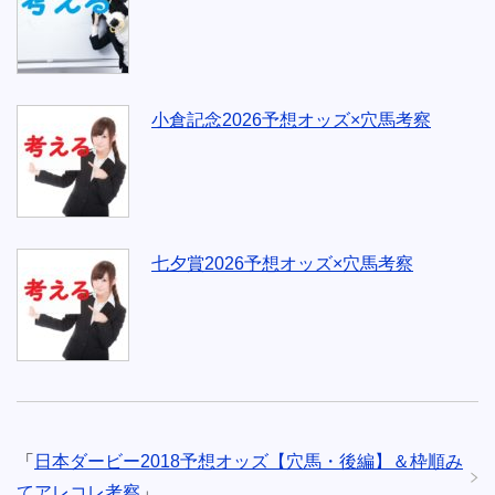
小倉記念2026予想オッズ×穴馬考察
七夕賞2026予想オッズ×穴馬考察
「
日本ダービー2018予想オッズ【穴馬・後編】＆枠順み
てアレコレ考察
」