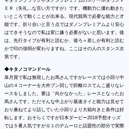
キタサンブラックやダノンプレミアムのスケールダウンＶ
ＥＲ（失礼…な言い方ですが）です。機動力に優れ動きた
いところで動くことが出来る。現代競馬で必要な能力と才
能です。折り合いと言う点ではダノンプレミアムより安心
はできそうなので私は変に嫌う必要がないと思います。後
は、先行タイプが有利と読むか、後ろ＝差しが有利と読む
かで印の強弱が変わりますね。ここはその人のスタンス次
第です。
◆キタノコマンドール
皐月賞で私は無視したお馬さんですがレースでは小回り中
山の４コーナーを大外ブン回しで距離ロスてんこ盛りなレ
ースをしました。要は「向かなかった」レースとなったお
馬さんです。ただそんな中上がり最速タイと能力は見せて
おり兼ねてより話していた小回りより大箱向きと条件は好
転します。おそらくですが日本ダービー2018予想オッズ
では５番人気ですがＧ１のデムーロと話題性の部分で実際