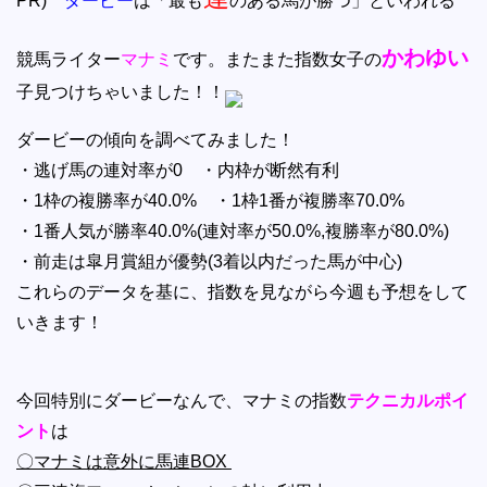
PR)
ダービー
は「最も
のある馬が勝つ」といわれる
かわゆい
競馬ライター
マナミ
です。またまた指数女子の
子見つけちゃいました！！
ダービーの傾向を調べてみました！
・逃げ馬の連対率が0 ・内枠が断然有利
・1枠の複勝率が40.0% ・1枠1番が複勝率70.0%
・1番人気が勝率40.0%(連対率が50.0%,複勝率が80.0%)
・前走は皐月賞組が優勢(3着以内だった馬が中心)
これらのデータを基に、指数を見ながら今週も予想をして
いきます！
今回特別にダービーなんで、マナミの指数
テクニカルポイ
ント
は
〇マナミは意外に馬連BOX