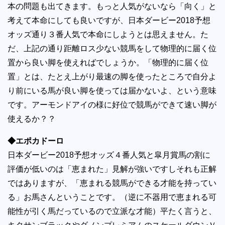
本の問題も出てきます。もっと人気がないなら「向く」と
考えて本命にしても良いですが、日本ダービー2018予想
オッズ通り３番人気で本命にしようとは思えません。た
だ、上記の通り距離ロス少ない競馬をして物理的に届く位
置から良い脚を使えればでしょうか。「物理的に届く位
置」とは、たとえ上がり最速の脚を使ったところで自分よ
り前にいる馬が良い脚を使っては届かないよ、という意味
です。アーモンドアイの様に好位で競馬ができて速い脚が
使えるか？？
◆エポカドーロ
日本ダービー2018予想オッズ４番人気と皐月賞馬の割に
評価が低いのは「恵まれた」見解が強いですしそれも正解
ではありますが、「恵まれる競馬ができる才能を持ってい
る」お馬さんということです。（逆に不器用で恵まれる可
能性が引く馬だっているので立派な才能）平たく言うと、