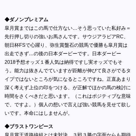
◆ダノンプレミアム
皐月賞まではこの馬で仕方ない…そう思っていた私好み＝
先行押し切りの強いお馬さんです。サウジアラビアRC、
朝日杯FSで心躍り、弥生賞盤石の競馬で優勝も皐月賞は
出走できず…の後の日本ダービーです。日本ダービー
2018予想オッズ１番人気は納得ですし実オッズでもそ
う。能力は抜きんでていますが距離が伸びて良さがでるタ
イプではないところが気になるところですね。正直あまり
深く考えず上位の印をつける、が正解でほかの馬の検討に
時間をさくべきだと思います。（これはポジティブな意味
で、ですよ。）個人の想いで言えば強い競馬を見せて欲し
いです。本命にはしませんが。
◆ブラストワンピース
皐月賞王道路線組とは未対決、３戦３勝の字面からも期待