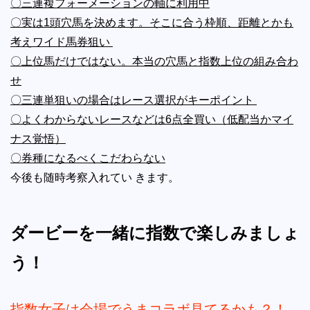
〇三連複フォーメーションの軸に利用中
〇実は1頭穴馬を決めます。そこに合う枠順、距離とかも
考えワイド馬券狙い
〇上位馬だけではない。本当の穴馬と指数上位の組み合わ
せ
〇三連単狙いの場合はレース選択がキーポイント
〇よくわからないレースなどは6点全買い（低配当かマイ
ナス覚悟）
〇券種になるべくこだわらない
今後も随時考察入れてい きます。
ダービーを一緒に指数で楽しみましょ
う！
指数女子は会場でうまコラボ見てるかも？！