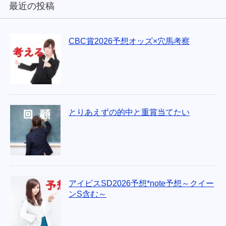
最近の投稿
CBC賞2026予想オッズ×穴馬考察
とりあえずの的中と重賞当てたい
アイビスSD2026予想*note予想～クイー
ンS含む～