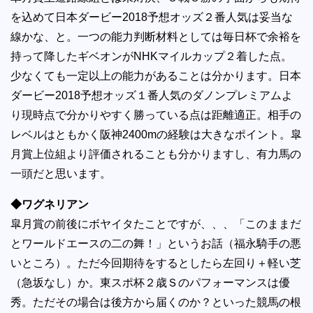
を込めて日本ダービー2018予想オッズ２番人気は妥当な
線かな、と。一つの能力判断材料としては毎日杯で余裕を
持って降したギベオンがNHKマイルカップ２着した点。
少なくても一定以上の能力があることは分かります。日本
ダービー2018予想オッズ１番人気のダノンプレミアムよ
り現時点で分かりやすく勝っている点は距離適正。相手の
レベルはともかく阪神2400mの経験は大きなポイント。皐
月賞上位組より評価されることも分かりますし、有力馬の
一頭だと思います。
◆ワグネリアン
皐月賞の前後にボヤイタたことですが、、、「このままだ
とワールドエースの二の舞！」というお話（福永騎手の悪
いところ）。ただ今回期待をするとしたら左回り＋軽い芝
（急坂なし）か。東スポ杯２歳Ｓのパフォーマンスは優
秀。ただその場合は後方から届くのか？といった競馬の根