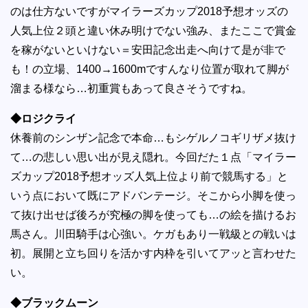
のは仕方ないですがマイラーズカップ2018予想オッズの
人気上位２頭と違い休み明けでない強み、またここで賞金
を稼がないといけない＝安田記念出走へ向けて是が非で
も！の立場、1400→1600mですんなり位置が取れて脚が
溜まる様なら…初重賞もあって良さそうですね。
◆ロジクライ
休養前のシンザン記念で本命…もシゲルノコギリザメ抜け
て…の悲しい思い出が見え隠れ。今回だた１点「マイラー
ズカップ2018予想オッズ人気上位より前で競馬する」と
いう点において既にアドバンテージ。そこから小脚を使っ
て抜け出せば後ろが究極の脚を使っても…の絵を描けるお
馬さん。川田騎手は心強い。ケガもあり一戦級との戦いは
初。展開と立ち回りを活かす内枠を引いてアッと言わせた
い。
◆ブラックムーン