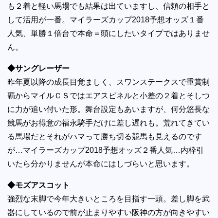
も２着と軽い馬場でも結果は出ていますし、信頼の相手と
して活用が一番。マイラーズカップ2018予想オッズ１番
人気、単勝１倍台で本命＝頭にしたいタイプではありませ
ん。
◆サングレーザー
昨年夏以降の成長目覚ましく、スワンステークスで重賞制
覇からマイルＣＳではエアスピネルと小差の２着とそしつ
に力が追い付いた形。舞台設定もあいますが、何分悠長な
競馬がお得意の福永騎手だけに差し遅れも。荒れてきてい
る馬場だとそれがハマって勝ち切る競馬も見えるのです
が…マイラーズカップ2018予想オッズ２番人気…内枠引
いたら分かりませんが本命にはしづらいと思います。
◆モズアスコット
強烈な末脚で今年大きいところを目指す一頭。差し脚を武
器にしているので前が止まりやすい阪神の方が向きやすい