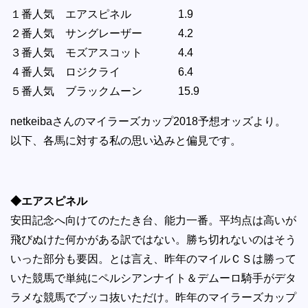
１番人気 エアスピネル 1.9
２番人気 サングレーザー 4.2
３番人気 モズアスコット 4.4
４番人気 ロジクライ 6.4
５番人気 ブラックムーン 15.9
netkeibaさんのマイラーズカップ2018予想オッズより。
以下、各馬に対する私の思い込みと偏見です。
◆エアスピネル
安田記念へ向けてのたたき台、能力一番。平均点は高いが
飛びぬけた何かがある訳ではない。勝ち切れないのはそう
いった部分も要因。とは言え、昨年のマイルＣＳは勝って
いた競馬で単純にペルシアンナイト＆デムーロ騎手がデタ
ラメな競馬でブッコ抜いただけ。昨年のマイラーズカップ