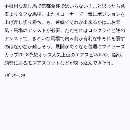
不器用な差し馬で京都金杯ではいらない！…と思ったら発
表よりタフな馬場、また４コーナーで一気にポジションを
上げ差し切り勝ち。も、連続でそれが出来るかは…お天
気・馬場のアシストが必要。ただそれはロジクライと逆の
アシストで、きれいな馬場で内＆前が有利な中それを覆す
のはなかなか難しそう。展開が向くなら普通にマイラーズ
カップ2018予想オッズ人気上位のエアスピネルや、臨戦
態勢にあるモズアスコットなどが突っ込んできそう。
ｽﾎﾟﾝｻｰﾘﾝｸ