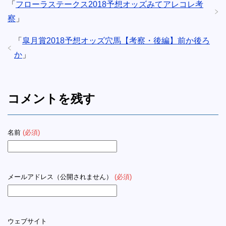
「
フローラステークス2018予想オッズみてアレコレ考
察
」
「
皐月賞2018予想オッズ穴馬【考察・後編】前か後ろ
か
」
コメントを残す
名前
(必須)
メールアドレス（公開されません）
(必須)
ウェブサイト