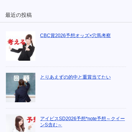
最近の投稿
CBC賞2026予想オッズ×穴馬考察
とりあえずの的中と重賞当てたい
アイビスSD2026予想*note予想～クイー
ンS含む～