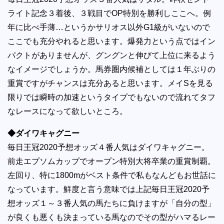
ライト記念３着後、３戦目でOP特別を勝利しここへ。例
年に比べ手薄…というかサリオス以外G1級がいないので
ここでも充分やれると思います。爆発力という点ではイン
パクトがありませんが、グングンと伸びて上位に来るよう
なイメージでしょうか。馬券圏内候補としては１年ぶりの
重賞ですがチャンスは充分あると思います。メイSを見る
限りでは瞬時の加速というタイプでもないので流れてタフ
なレースになって欲しいところ。
◆ダイワキャグニー
毎日王冠2020予想オッズ４番人気はダイワキャグニー。
前走エプソムカップでオープン特別大将卒業の重賞制覇。
左回り、特に1800mがベスト条件で私もなんどもお世話に
なっています。鮮度と言う意味では上記毎日王冠2020予
想オッズ１～３番人気の馬たちに負けますが「自分の型」
が良くも悪くも決まっている馬なのでその型がハマるレー