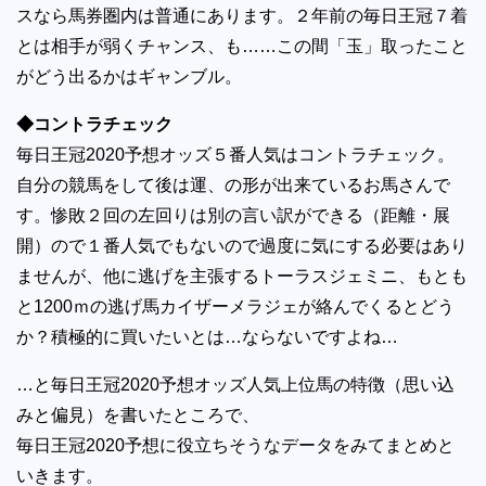
スなら馬券圏内は普通にあります。２年前の毎日王冠７着
とは相手が弱くチャンス、も……この間「玉」取ったこと
がどう出るかはギャンブル。
◆コントラチェック
毎日王冠2020予想オッズ５番人気はコントラチェック。
自分の競馬をして後は運、の形が出来ているお馬さんで
す。惨敗２回の左回りは別の言い訳ができる（距離・展
開）ので１番人気でもないので過度に気にする必要はあり
ませんが、他に逃げを主張するトーラスジェミニ、もとも
と1200ｍの逃げ馬カイザーメラジェが絡んでくるとどう
か？積極的に買いたいとは…ならないですよね…
…と毎日王冠2020予想オッズ人気上位馬の特徴（思い込
みと偏見）を書いたところで、
毎日王冠2020予想に役立ちそうなデータをみてまとめと
いきます。