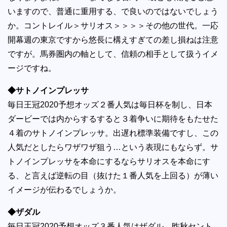
いますので、普通に重用する、で良いのではないでしょう
か。コントレイル＞サリオス＞＞＞＞その他の世代。一応
開幕週の東京ですから悠長に構えすぎての差し損ねは注意
ですが。馬券圏内の軸として、信頼の相手として扱うイメ
ージですね。
◆サトノインプレッサ
毎日王冠2020予想オッズ２番人気は毎日杯を制し、日本
ダービーでは内からするすると３着争いに期待をもたせた
４着のサトノインプレッサ。出遅れ標準装備ですし、この
人気だとしたらワザワザ狙う…という表現にもならず。サ
トノインプレッサを本命にするならサリオスを本命にす
る、と言えば逆転の目（抜けた１番人気を上回る）が薄い
イメージが伝わるでしょうか。
◆ザダル
毎日王冠2020予想オッズ３番人気はザダル。昨秋セント