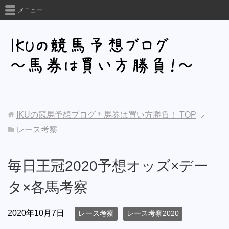
メニュー
IKUの競馬予想ブログ＊馬券は買い方勝負！
TOP
レース考察
毎日王冠2020予想オッズ×デー
タ×各馬考察
2020年10月7日
レース考察
レース考察2020