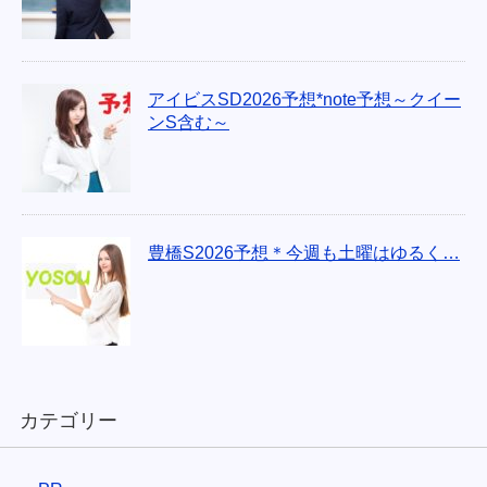
アイビスSD2026予想*note予想～クイー
ンS含む～
豊橋S2026予想＊今週も土曜はゆるく…
カテゴリー