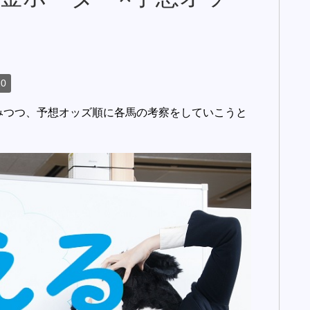
0
をみつつ、予想オッズ順に各馬の考察をしていこうと