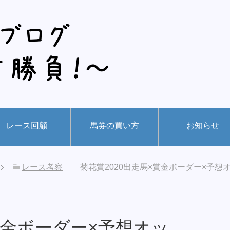
レース回顧
馬券の買い方
お知らせ
レース考察
菊花賞2020出走馬×賞金ボーダー×予想
賞金ボーダー×予想オッ