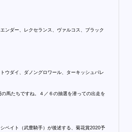
ーエンダー、レクセランス、ヴァルコス、ブラック
テ
ノトウダイ、ダノングロワール、ターキッシュパレ
万円の馬たちですね。４／６の抽選を潜っての出走を
シペイト（武豊騎手）が後述する、菊花賞2020予