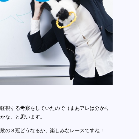
と軽視する考察をしていたので（まあアレは分かり
のかな、と思います。
無敗の３冠どうなるか、楽しみなレースですね！