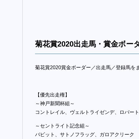
菊花賞2020出走馬・賞金ボー
菊花賞2020賞金ボーダー／出走馬／登録馬を
【優先出走権】
～神戸新聞杯組～
コントレイル、ヴェルトライゼンデ、ロバー
～セントライト記念組～
バビット、サトノフラッグ、ガロアクリーク