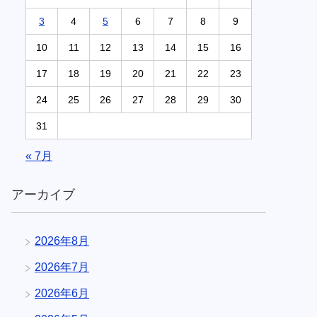
3
4
5
6
7
8
9
10
11
12
13
14
15
16
17
18
19
20
21
22
23
24
25
26
27
28
29
30
31
« 7月
アーカイブ
2026年8月
2026年7月
2026年6月