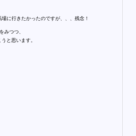
馬場に行きたかったのですが、、、残念！
ーをみつつ、
こうと思います。