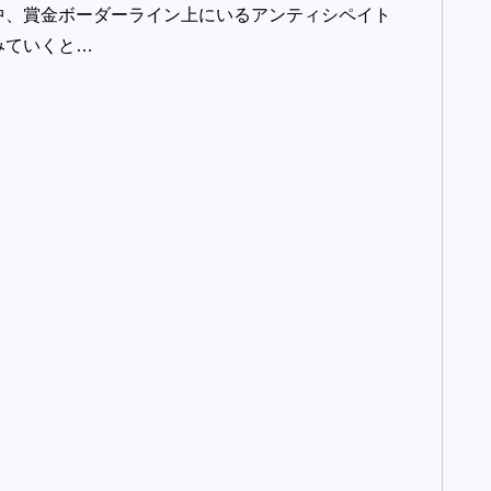
の中、賞金ボーダーライン上にいるアンティシペイト
みていくと…