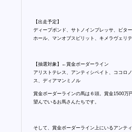
【出走予定】
ディープボンド、サトノインプレッサ、ビタ
ホール、マンオブスピリット、キメラヴェリ
【抽選対象】←賞金ボーダーライン
アリストテレス、アンティシペイト、ココロ
ス、ディアマンミノル
賞金ボーダーラインの馬は６頭。賞金1500
望んでいるお馬さんたちです。
そして、賞金ボーダーライン上にいるアンティ