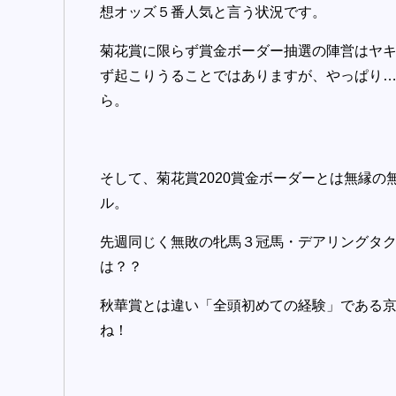
想オッズ５番人気と言う状況です。
菊花賞に限らず賞金ボーダー抽選の陣営はヤキ
ず起こりうることではありますが、やっぱり…
ら。
そして、菊花賞2020賞金ボーダーとは無縁
ル。
先週同じく無敗の牝馬３冠馬・デアリングタ
は？？
秋華賞とは違い「全頭初めての経験」である京
ね！