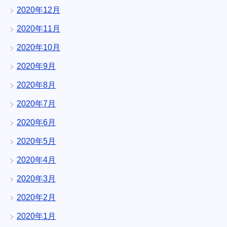
2020年12月
2020年11月
2020年10月
2020年9月
2020年8月
2020年7月
2020年6月
2020年5月
2020年4月
2020年3月
2020年2月
2020年1月