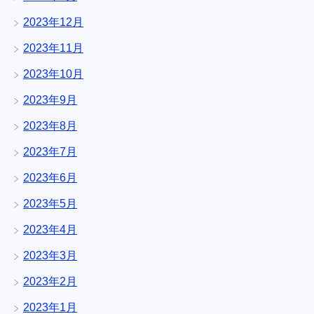
2023年12月
2023年11月
2023年10月
2023年9月
2023年8月
2023年7月
2023年6月
2023年5月
2023年4月
2023年3月
2023年2月
2023年1月