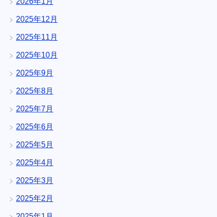
2026年1月
2025年12月
2025年11月
2025年10月
2025年9月
2025年8月
2025年7月
2025年6月
2025年5月
2025年4月
2025年3月
2025年2月
2025年1月