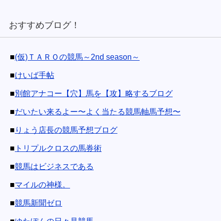
おすすめブログ！
■
(仮)ＴＡＲＯの競馬～2nd season～
■
けいば手帖
■
別館アナコー【穴】馬を【攻】略するブログ
■
だいたい来るよー〜よく当たる競馬軸馬予想〜
■
りょう店長の競馬予想ブログ
■
トリプルクロスの馬券術
■
競馬はビジネスである
■
マイルの神様。
■
競馬新聞ゼロ