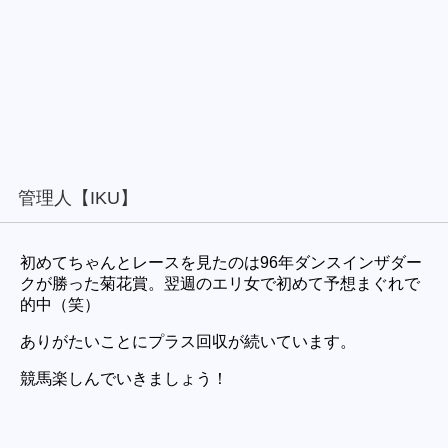
管理人【IKU】
初めてちゃんとレースを見たのは96年ダンスインザダー
クが勝った菊花賞。翌週のエリ女で初めて予想まぐれで
的中（笑）
ありがたいことにプラス回収が続いています。
競馬楽しんでいきましょう！