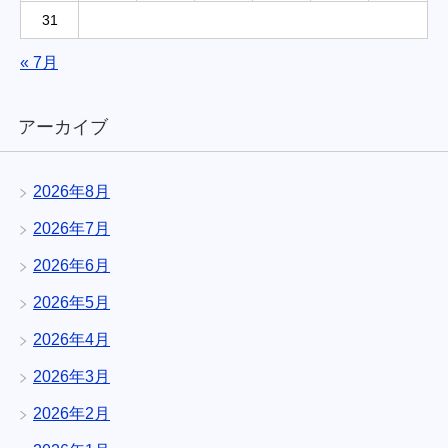
31
« 7月
アーカイブ
2026年8月
2026年7月
2026年6月
2026年5月
2026年4月
2026年3月
2026年2月