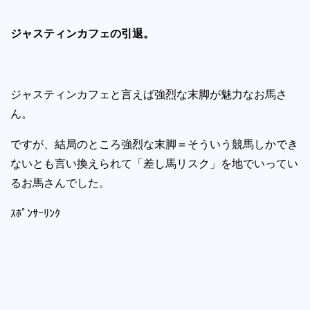
ジャスティンカフェの引退。
ジャスティンカフェと言えば強烈な末脚が魅力なお馬さ
ん。
ですが、結局のところ強烈な末脚＝そういう競馬しかでき
ないとも言い換えられて「差し馬リスク」を地でいってい
るお馬さんでした。
ｽﾎﾟﾝｻｰﾘﾝｸ