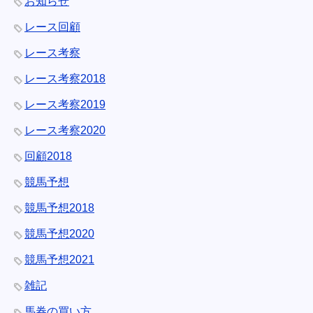
お知らせ
レース回顧
レース考察
レース考察2018
レース考察2019
レース考察2020
回顧2018
競馬予想
競馬予想2018
競馬予想2020
競馬予想2021
雑記
馬券の買い方