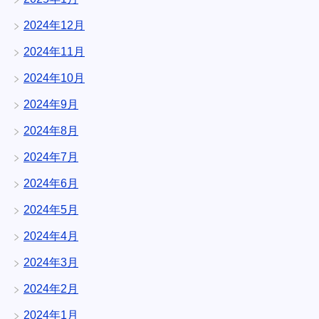
2024年12月
2024年11月
2024年10月
2024年9月
2024年8月
2024年7月
2024年6月
2024年5月
2024年4月
2024年3月
2024年2月
2024年1月