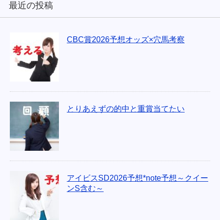
最近の投稿
CBC賞2026予想オッズ×穴馬考察
とりあえずの的中と重賞当てたい
アイビスSD2026予想*note予想～クイー
ンS含む～