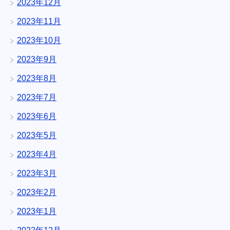
2023年12月
2023年11月
2023年10月
2023年9月
2023年8月
2023年7月
2023年6月
2023年5月
2023年4月
2023年3月
2023年2月
2023年1月