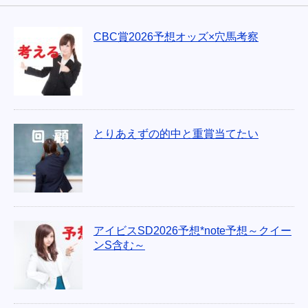
CBC賞2026予想オッズ×穴馬考察
とりあえずの的中と重賞当てたい
アイビスSD2026予想*note予想～クイー
ンS含む～