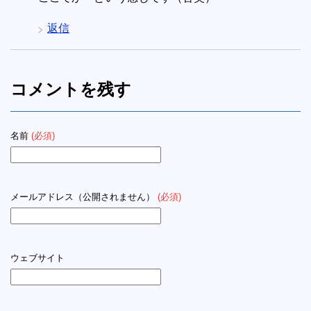
返信
コメントを残す
名前
(必須)
メールアドレス（公開されません）
(必須)
ウェブサイト