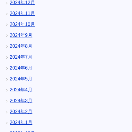
2024年12月
2024年11月
2024年10月
2024年9月
2024年8月
2024年7月
2024年6月
2024年5月
2024年4月
2024年3月
2024年2月
2024年1月