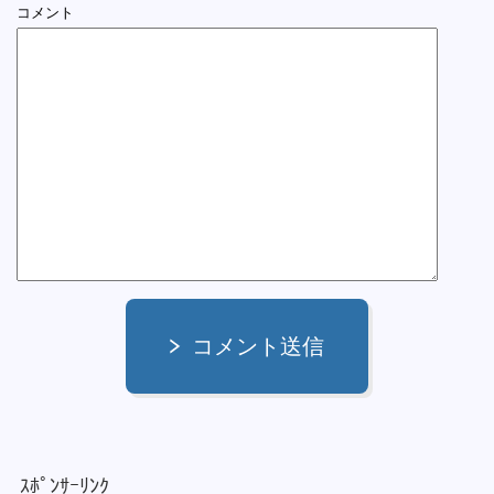
コメント
コメント送信
ｽﾎﾟﾝｻｰﾘﾝｸ