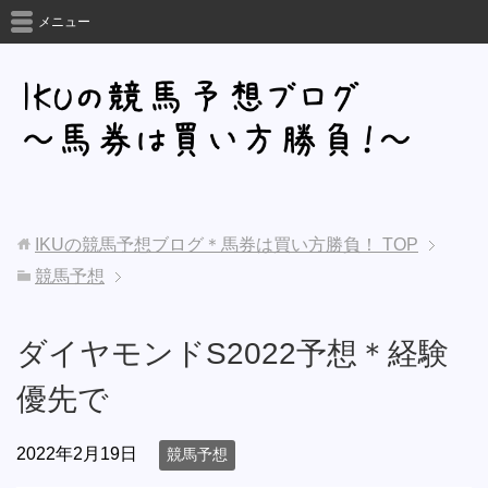
メニュー
IKUの競馬予想ブログ＊馬券は買い方勝負！
TOP
競馬予想
ダイヤモンドS2022予想＊経験
優先で
2022年2月19日
競馬予想