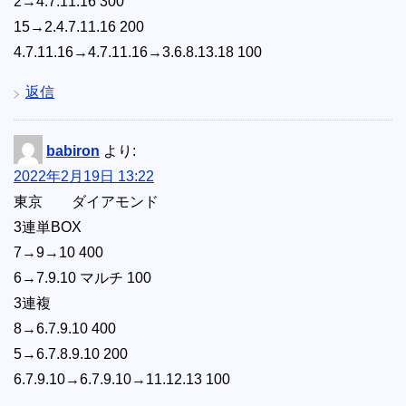
2→4.7.11.16 300
15→2.4.7.11.16 200
4.7.11.16→4.7.11.16→3.6.8.13.18 100
返信
babiron
より:
2022年2月19日 13:22
東京 ダイアモンド
3連単BOX
7→9→10 400
6→7.9.10 マルチ 100
3連複
8→6.7.9.10 400
5→6.7.8.9.10 200
6.7.9.10→6.7.9.10→11.12.13 100