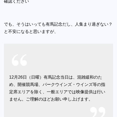
確認ください
でも、そうはいっても有馬記念だし、人集まり過ぎない？
と不安になると思いますが、
12月26日（日曜）有馬記念当日は、混雑緩和のた
め、開催競馬場、パークウインズ・ウインズ等の指
定席エリアを除く、一般エリアでは映像提供は行い
ません。ご理解のほどお願い申し上げます。