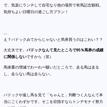
で、気楽にランチして自宅なり他の場所で有馬記念観戦。
気持ちよい日曜日の過ごし方プラン！
…
え？パドックみてからじゃないと馬券買うのはこわい？？
大丈夫です。
パドックなんて見たところで95％馬券の成績
に関係しない
ですから（笑）
馬体重の増減でわーわー騒いだところで、走る馬は走る
し、走らない馬は走らない。
パドックや返し馬を見て「ちゃんと」判断つく人なんて本
当にごくわずかです。そこを目指すならトンデモナイ努力