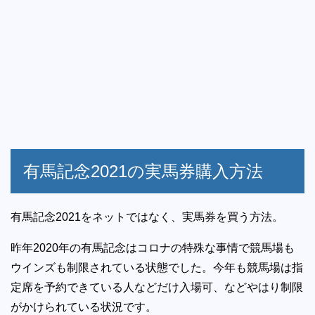
有馬記念2021の実馬券購入方法
有馬記念2021をネットではなく、実馬券を買う方法。
昨年2020年の有馬記念はコロナの特殊な事情で競馬場も
ウインズも制限されている状態でした。今年も競馬場は指
定席を予約できている人などだけ入場可、などやはり制限
がかけられている状況です。