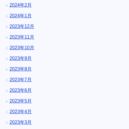
2024年2月
2024年1月
2023年12月
2023年11月
2023年10月
2023年9月
2023年8月
2023年7月
2023年6月
2023年5月
2023年4月
2023年3月