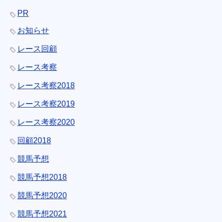
PR
お知らせ
レース回顧
レース考察
レース考察2018
レース考察2019
レース考察2020
回顧2018
競馬予想
競馬予想2018
競馬予想2020
競馬予想2021