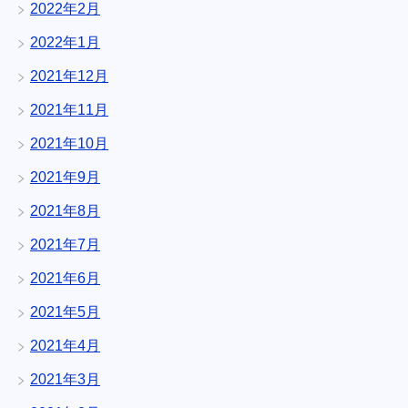
2022年2月
2022年1月
2021年12月
2021年11月
2021年10月
2021年9月
2021年8月
2021年7月
2021年6月
2021年5月
2021年4月
2021年3月