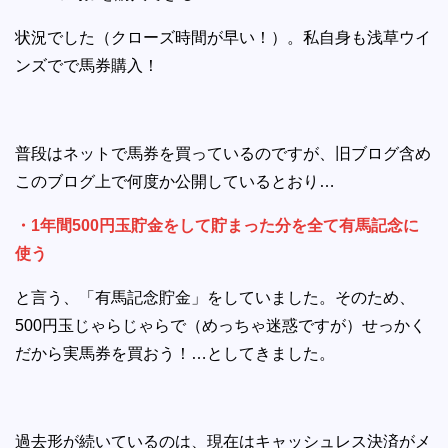
状況でした（クローズ時間が早い！）。私自身も浅草ウイ
ンズでで馬券購入！
普段はネットで馬券を買っているのですが、旧ブログ含め
このブログ上で何度か公開しているとおり…
・1年間500円玉貯金をして貯まった分を全て有馬記念に
使う
と言う、「有馬記念貯金」をしていました。そのため、
500円玉じゃらじゃらで（めっちゃ迷惑ですが）せっかく
だから実馬券を買おう！…としてきました。
過去形が続いているのは、現在はキャッシュレス決済がメ