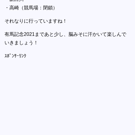
・高崎（競馬場：閉鎖）
それなりに行っていますね！
有馬記念2021まであと少し、脳みそに汗かいて楽しんで
いきましょう！
ｽﾎﾟﾝｻｰﾘﾝｸ