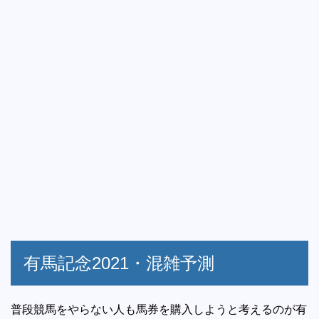
有馬記念2021・混雑予測
普段競馬をやらない人も馬券を購入しようと考えるのが有