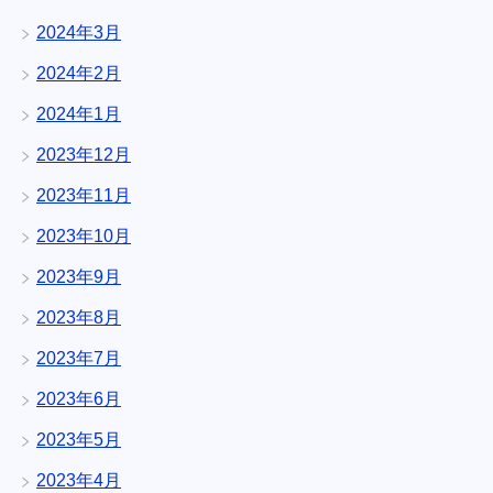
2024年3月
2024年2月
2024年1月
2023年12月
2023年11月
2023年10月
2023年9月
2023年8月
2023年7月
2023年6月
2023年5月
2023年4月