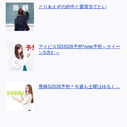
とりあえずの的中と重賞当てたい
アイビスSD2026予想*note予想～クイー
ンS含む～
豊橋S2026予想＊今週も土曜はゆるく…