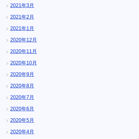
2021年3月
2021年2月
2021年1月
2020年12月
2020年11月
2020年10月
2020年9月
2020年8月
2020年7月
2020年6月
2020年5月
2020年4月