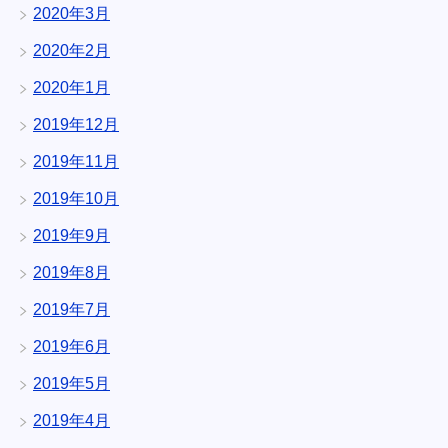
2020年3月
2020年2月
2020年1月
2019年12月
2019年11月
2019年10月
2019年9月
2019年8月
2019年7月
2019年6月
2019年5月
2019年4月