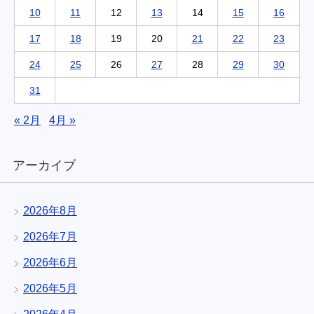
10
11
12
13
14
15
16
17
18
19
20
21
22
23
24
25
26
27
28
29
30
31
« 2月
4月 »
アーカイブ
2026年8月
2026年7月
2026年6月
2026年5月