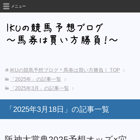
メニュー
IKUの競馬予想ブログ＊馬券は買い方勝負！
TOP
「2025年」の記事一覧
「2025年3月」の記事一覧
「2025年3月18日」の記事一覧
阪神大賞典2025予想オッズ×穴