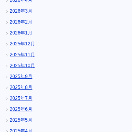
2026年4月
2026年3月
2026年2月
2026年1月
2025年12月
2025年11月
2025年10月
2025年9月
2025年8月
2025年7月
2025年6月
2025年5月
2025年4月