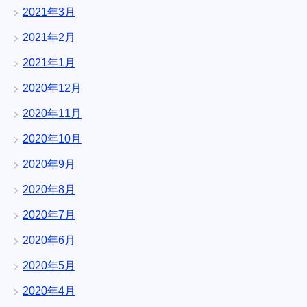
2021年3月
2021年2月
2021年1月
2020年12月
2020年11月
2020年10月
2020年9月
2020年8月
2020年7月
2020年6月
2020年5月
2020年4月