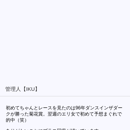
管理人【IKU】
初めてちゃんとレースを見たのは96年ダンスインザダー
クが勝った菊花賞。翌週のエリ女で初めて予想まぐれで
的中（笑）