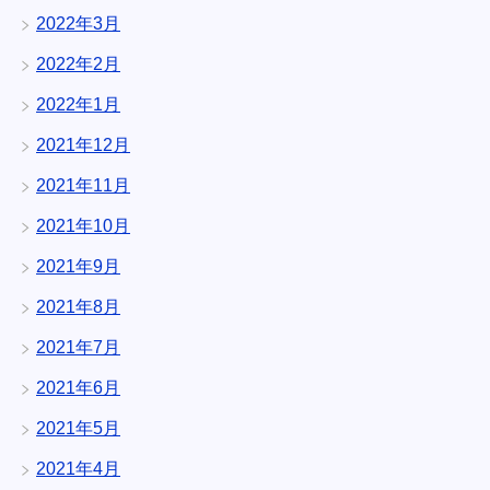
2022年3月
2022年2月
2022年1月
2021年12月
2021年11月
2021年10月
2021年9月
2021年8月
2021年7月
2021年6月
2021年5月
2021年4月