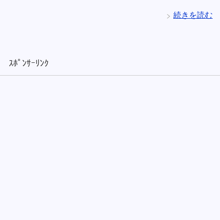
続きを読む
ｽﾎﾟﾝｻｰﾘﾝｸ