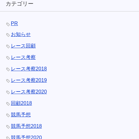
カテゴリー
PR
お知らせ
レース回顧
レース考察
レース考察2018
レース考察2019
レース考察2020
回顧2018
競馬予想
競馬予想2018
競馬予想2020