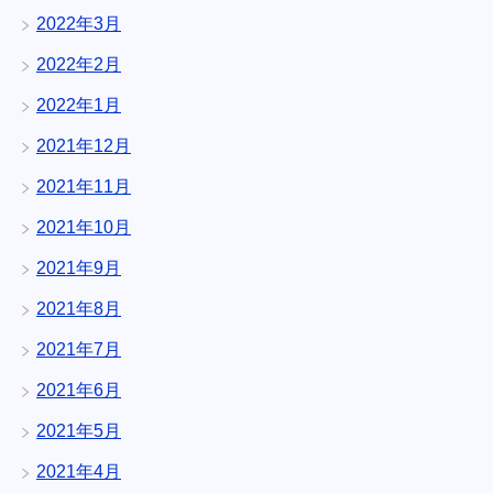
2022年3月
2022年2月
2022年1月
2021年12月
2021年11月
2021年10月
2021年9月
2021年8月
2021年7月
2021年6月
2021年5月
2021年4月