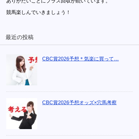
ありがたいことにプラス回収が続いています。
競馬楽しんでいきましょう！
最近の投稿
CBC賞2026予想＊気楽に買って…
CBC賞2026予想オッズ×穴馬考察