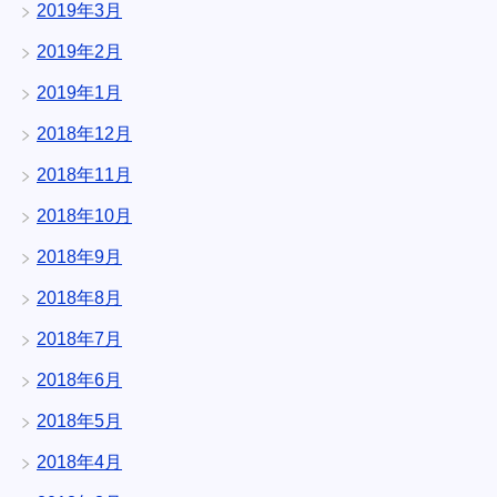
2019年3月
2019年2月
2019年1月
2018年12月
2018年11月
2018年10月
2018年9月
2018年8月
2018年7月
2018年6月
2018年5月
2018年4月