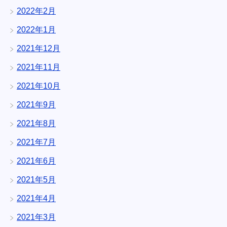
2022年2月
2022年1月
2021年12月
2021年11月
2021年10月
2021年9月
2021年8月
2021年7月
2021年6月
2021年5月
2021年4月
2021年3月