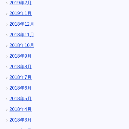
2019年2月
2019年1月
2018年12月
2018年11月
2018年10月
2018年9月
2018年8月
2018年7月
2018年6月
2018年5月
2018年4月
2018年3月