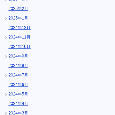
2025年2月
2025年1月
2024年12月
2024年11月
2024年10月
2024年9月
2024年8月
2024年7月
2024年6月
2024年5月
2024年4月
2024年3月