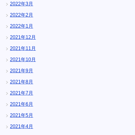
2022年3月
2022年2月
2022年1月
2021年12月
2021年11月
2021年10月
2021年9月
2021年8月
2021年7月
2021年6月
2021年5月
2021年4月