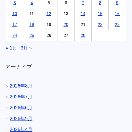
3
4
5
6
7
8
9
10
11
12
13
14
15
16
17
18
19
20
21
22
23
24
25
26
27
28
« 1月
3月 »
アーカイブ
2026年8月
2026年7月
2026年6月
2026年5月
2026年4月