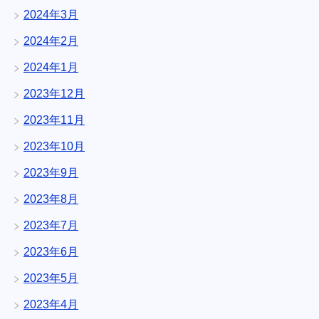
2024年3月
2024年2月
2024年1月
2023年12月
2023年11月
2023年10月
2023年9月
2023年8月
2023年7月
2023年6月
2023年5月
2023年4月