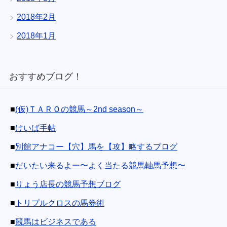
2018年2月
2018年1月
おすすめブログ！
■
(仮)ＴＡＲＯの競馬～2nd season～
■
けいば手帖
■
別館アナコー【穴】馬を【攻】略するブログ
■
だいたい来るよー〜よく当たる競馬軸馬予想〜
■
りょう店長の競馬予想ブログ
■
トリプルクロスの馬券術
■
競馬はビジネスである