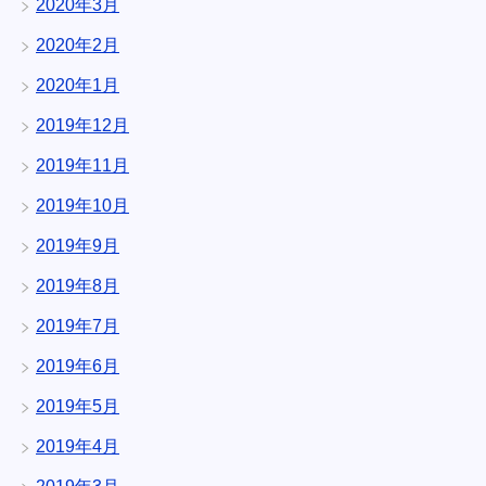
2020年3月
2020年2月
2020年1月
2019年12月
2019年11月
2019年10月
2019年9月
2019年8月
2019年7月
2019年6月
2019年5月
2019年4月