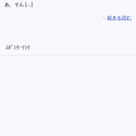
あ、そん […]
続きを読む
ｽﾎﾟﾝｻｰﾘﾝｸ