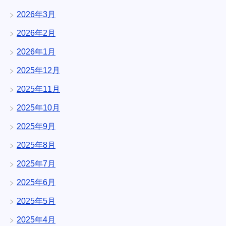
2026年3月
2026年2月
2026年1月
2025年12月
2025年11月
2025年10月
2025年9月
2025年8月
2025年7月
2025年6月
2025年5月
2025年4月