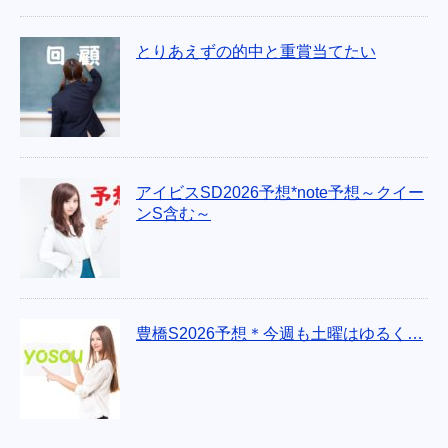
とりあえずの的中と重賞当てたい
アイビスSD2026予想*note予想～クイー
ンS含む～
豊橋S2026予想＊今週も土曜はゆるく…