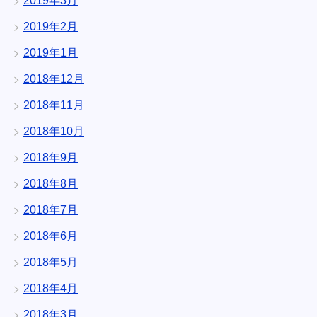
2019年3月
2019年2月
2019年1月
2018年12月
2018年11月
2018年10月
2018年9月
2018年8月
2018年7月
2018年6月
2018年5月
2018年4月
2018年3月