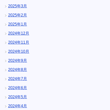
2025年3月
2025年2月
2025年1月
2024年12月
2024年11月
2024年10月
2024年9月
2024年8月
2024年7月
2024年6月
2024年5月
2024年4月