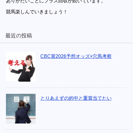
ありがたいことにプラス回収が続いています。
競馬楽しんでいきましょう！
最近の投稿
CBC賞2026予想オッズ×穴馬考察
とりあえずの的中と重賞当てたい