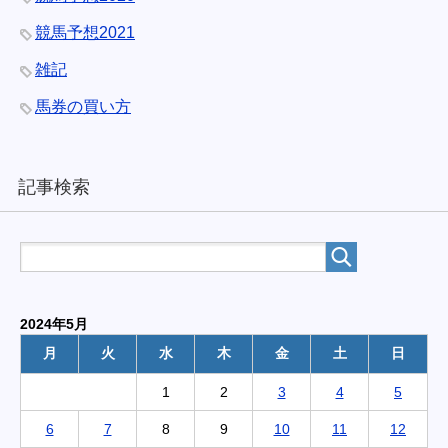
競馬予想2021
雑記
馬券の買い方
記事検索
2024年5月
月
火
水
木
金
土
日
1
2
3
4
5
6
7
8
9
10
11
12