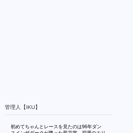
管理人【IKU】
初めてちゃんとレースを見たのは96年ダン
スインザダークが勝った菊花賞。翌週のエリ