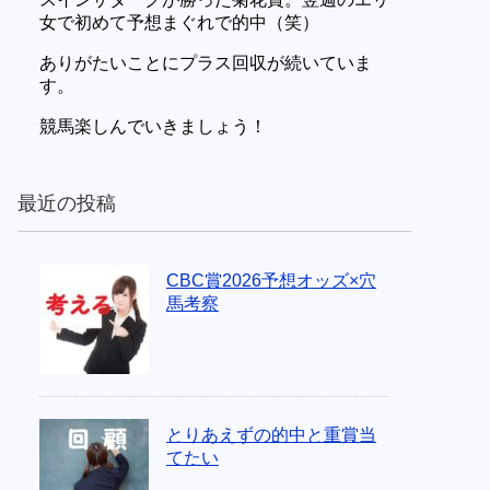
女で初めて予想まぐれで的中（笑）
ありがたいことにプラス回収が続いていま
す。
競馬楽しんでいきましょう！
最近の投稿
CBC賞2026予想オッズ×穴
馬考察
とりあえずの的中と重賞当
てたい