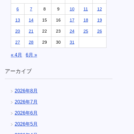
6
7
8
9
10
11
12
13
14
15
16
17
18
19
20
21
22
23
24
25
26
27
28
29
30
31
« 4月
6月 »
アーカイブ
2026年8月
2026年7月
2026年6月
2026年5月