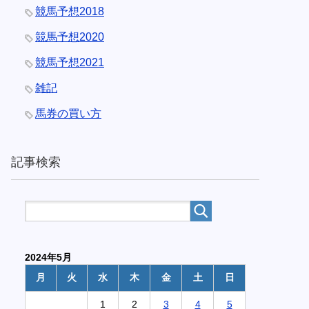
競馬予想2018
競馬予想2020
競馬予想2021
雑記
馬券の買い方
記事検索
2024年5月
月
火
水
木
金
土
日
1
2
3
4
5