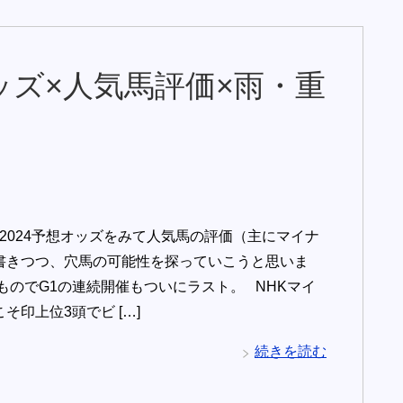
ッズ×人気馬評価×雨・重
2024予想オッズをみて人気馬の評価（主にマイナ
書きつつ、穴馬の可能性を探っていこうと思いま
いものでG1の連続開催もついにラスト。 NHKマイ
そ印上位3頭でビ […]
続きを読む