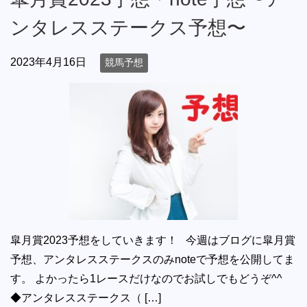
ンタレスステークス予想〜
2023年4月16日
競馬予想
皐月賞2023予想をしていきます！ 今週はブログに皐月賞
予想、アンタレスステークスのみnoteで予想を公開してま
す。 よかったら1レースだけなのでお試しでもどうぞ^^
◆アンタレスステークス（ […]