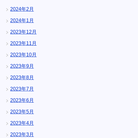
2024年2月
2024年1月
2023年12月
2023年11月
2023年10月
2023年9月
2023年8月
2023年7月
2023年6月
2023年5月
2023年4月
2023年3月