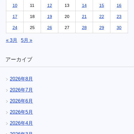
10
11
12
13
14
15
16
17
18
19
20
21
22
23
24
25
26
27
28
29
30
« 3月
5月 »
アーカイブ
2026年8月
2026年7月
2026年6月
2026年5月
2026年4月