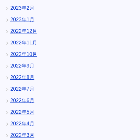
2023年2月
2023年1月
2022年12月
2022年11月
2022年10月
2022年9月
2022年8月
2022年7月
2022年6月
2022年5月
2022年4月
2022年3月