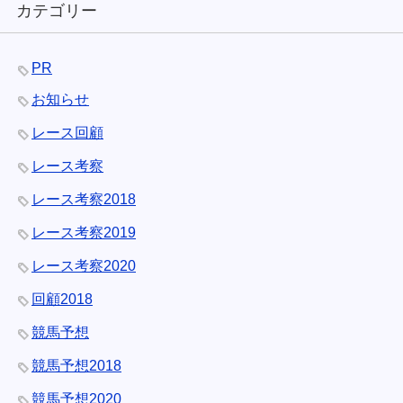
カテゴリー
PR
お知らせ
レース回顧
レース考察
レース考察2018
レース考察2019
レース考察2020
回顧2018
競馬予想
競馬予想2018
競馬予想2020