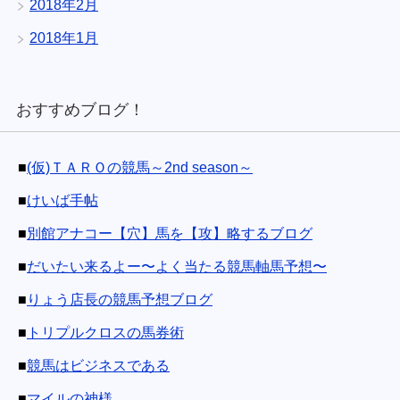
2018年2月
2018年1月
おすすめブログ！
■
(仮)ＴＡＲＯの競馬～2nd season～
■
けいば手帖
■
別館アナコー【穴】馬を【攻】略するブログ
■
だいたい来るよー〜よく当たる競馬軸馬予想〜
■
りょう店長の競馬予想ブログ
■
トリプルクロスの馬券術
■
競馬はビジネスである
■
マイルの神様。