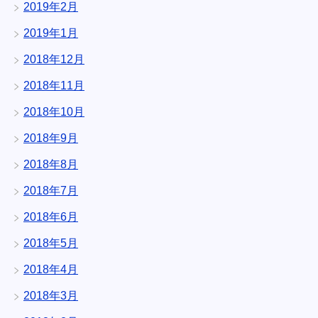
2019年2月
2019年1月
2018年12月
2018年11月
2018年10月
2018年9月
2018年8月
2018年7月
2018年6月
2018年5月
2018年4月
2018年3月