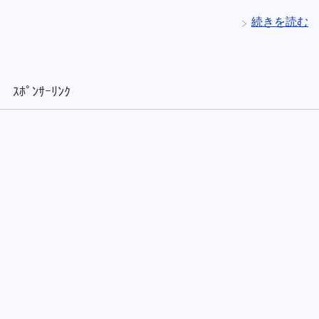
続きを読む
ｽﾎﾟﾝｻｰﾘﾝｸ