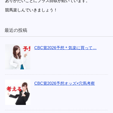
ありがたいことにプラス回収が続いています。
競馬楽しんでいきましょう！
最近の投稿
CBC賞2026予想＊気楽に買って…
CBC賞2026予想オッズ×穴馬考察