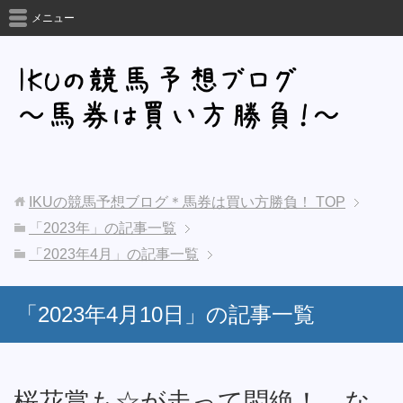
メニュー
IKUの競馬予想ブログ＊馬券は買い方勝負！
TOP
「2023年」の記事一覧
「2023年4月」の記事一覧
「2023年4月10日」の記事一覧
桜花賞も☆が走って悶絶！…な