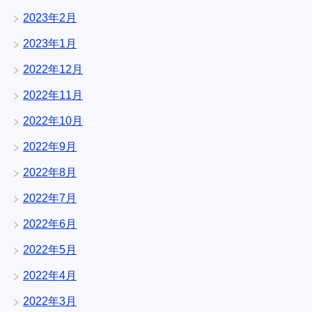
2023年2月
2023年1月
2022年12月
2022年11月
2022年10月
2022年9月
2022年8月
2022年7月
2022年6月
2022年5月
2022年4月
2022年3月