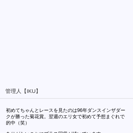
管理人【IKU】
初めてちゃんとレースを見たのは96年ダンスインザダー
クが勝った菊花賞。翌週のエリ女で初めて予想まぐれで
的中（笑）