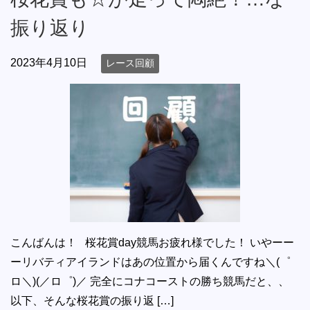
振り返り
2023年4月10日
レース回顧
こんばんは！ 桜花賞day競馬お疲れ様でした！ いやーー
ーリバティアイランドはあの位置から届くんですね＼(゜
ロ＼)(／ロ゜)／ 完全にコナコーストの勝ち競馬だと、、
以下、そんな桜花賞の振り返 […]