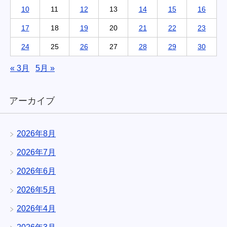
10
11
12
13
14
15
16
17
18
19
20
21
22
23
24
25
26
27
28
29
30
« 3月
5月 »
アーカイブ
2026年8月
2026年7月
2026年6月
2026年5月
2026年4月