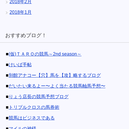
2018年2月
2018年1月
おすすめブログ！
■
(仮)ＴＡＲＯの競馬～2nd season～
■
けいば手帖
■
別館アナコー【穴】馬を【攻】略するブログ
■
だいたい来るよー〜よく当たる競馬軸馬予想〜
■
りょう店長の競馬予想ブログ
■
トリプルクロスの馬券術
■
競馬はビジネスである
■
マイルの神様。