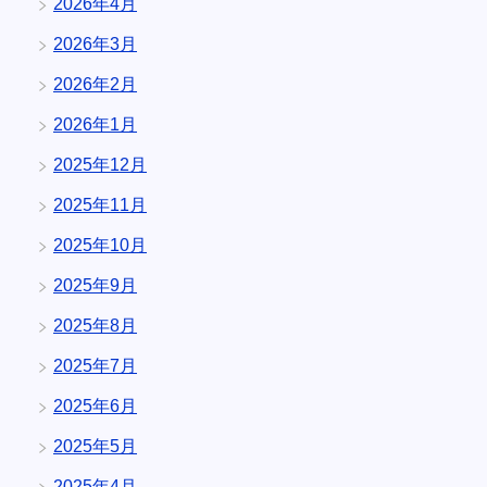
2026年4月
2026年3月
2026年2月
2026年1月
2025年12月
2025年11月
2025年10月
2025年9月
2025年8月
2025年7月
2025年6月
2025年5月
2025年4月