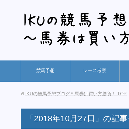
競馬予想
レース考察
IKUの競馬予想ブログ＊馬券は買い方勝負！
TOP
「2018年10月27日」の記