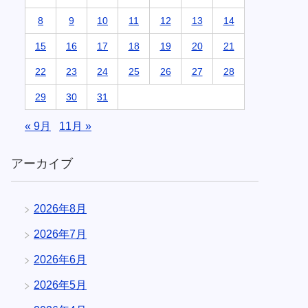
8
9
10
11
12
13
14
15
16
17
18
19
20
21
22
23
24
25
26
27
28
29
30
31
« 9月
11月 »
アーカイブ
2026年8月
2026年7月
2026年6月
2026年5月