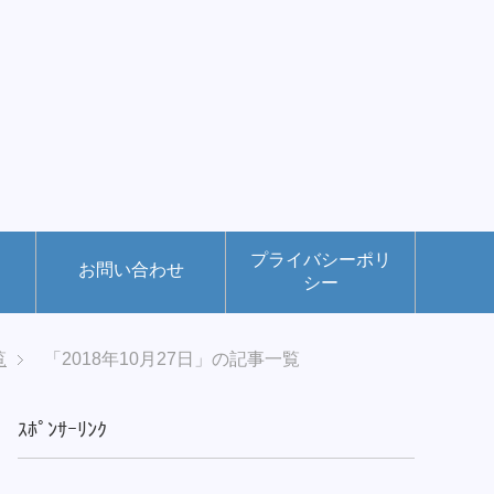
プライバシーポリ
お問い合わせ
シー
覧
「2018年10月27日」の記事一覧
ｽﾎﾟﾝｻｰﾘﾝｸ