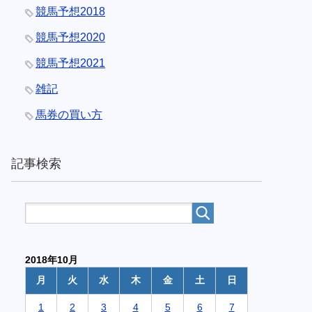
競馬予想2018
競馬予想2020
競馬予想2021
雑記
馬券の買い方
記事検索
2018年10月
月
火
水
木
金
土
日
1
2
3
4
5
6
7