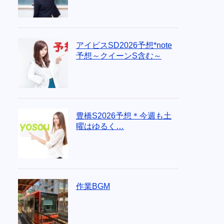
アイビスSD2026予想*note
予想～クイーンS含む～
豊橋S2026予想＊今週も土
曜はゆるく…
作業BGM