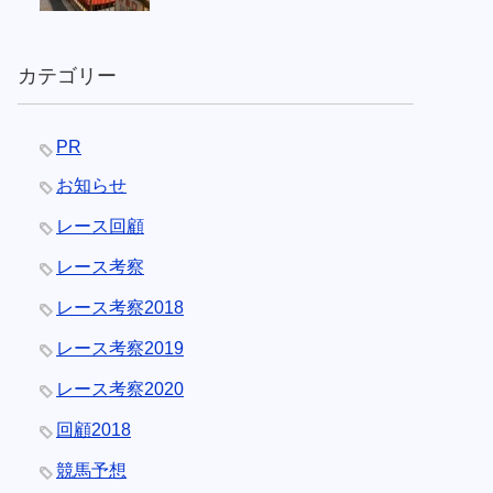
カテゴリー
PR
お知らせ
レース回顧
レース考察
レース考察2018
レース考察2019
レース考察2020
回顧2018
競馬予想