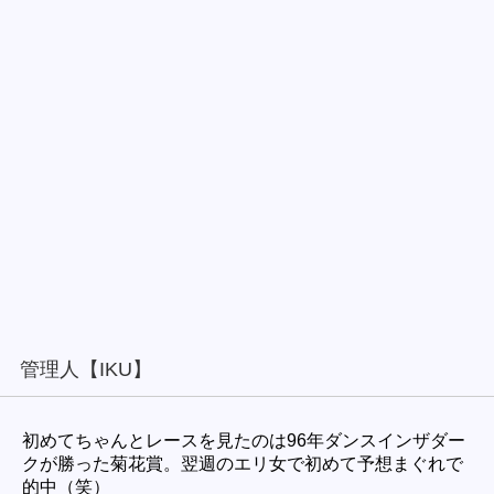
管理人【IKU】
初めてちゃんとレースを見たのは96年ダンスインザダー
クが勝った菊花賞。翌週のエリ女で初めて予想まぐれで
的中（笑）