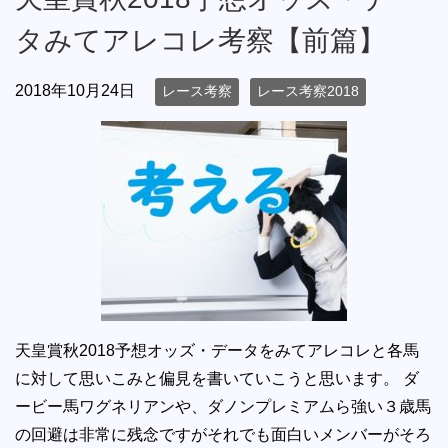
タみてアレコレ考察【前篇】
2018年10月24日
レース考察
レース考察2018
天皇賞秋2018予想オッズ・データをみてアレコレと各馬
に対して思いこみと偏見を書いていこうと思います。 ダ
ービー馬ワグネリアンや、ダノンプレミアムら強い３歳馬
の回避は非常に残念ですがそれでも面白いメンバーがそろ