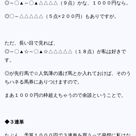
◎～〇▲～〇▲△△△△（９点）かな、１０００円なら。
◎〇～△△△△△（５点×２００円）もありですが。
ただ、長い目で見れば、
◎～〇▲☆～〇▲☆△△△△△（１８点）が私は好きで
す。
◎が先行馬で☆人気薄の逃げ馬とか入れておけば、そのう
ちハネる馬券にありつけますので。
まあ１０００円の枠超えちゃうので余談ということで。
◆３連単
たぶん…予算１０００円で３連単を買うって発想に私はな