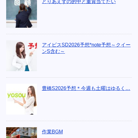
とりあえずの的中と重賞当てたい
アイビスSD2026予想*note予想～クイー
ンS含む～
豊橋S2026予想＊今週も土曜はゆるく…
作業BGM