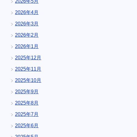
2026年5月
2026年4月
2026年3月
2026年2月
2026年1月
2025年12月
2025年11月
2025年10月
2025年9月
2025年8月
2025年7月
2025年6月
2025年5月