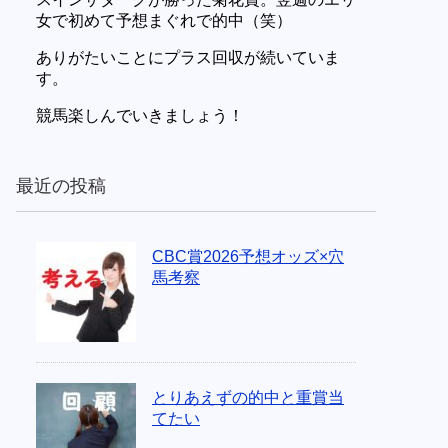
女で初めて予想まぐれで的中（笑）
ありがたいことにプラス回収が続いていま
す。
競馬楽しんでいきましょう！
最近の投稿
CBC賞2026予想オッズ×穴
馬考察
とりあえずの的中と重賞当
てたい