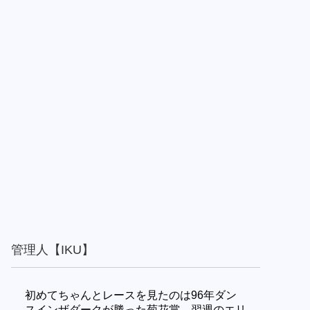
管理人【IKU】
初めてちゃんとレースを見たのは96年ダン
スインザダークが勝った菊花賞。翌週のエリ