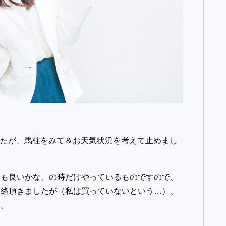
ましたが、馬柱をみて＆お天気状況を考えて止めまし
ても良いかな、の時だけやっているものですので、
連絡頂きましたが（私は買っていないという…）、
い。