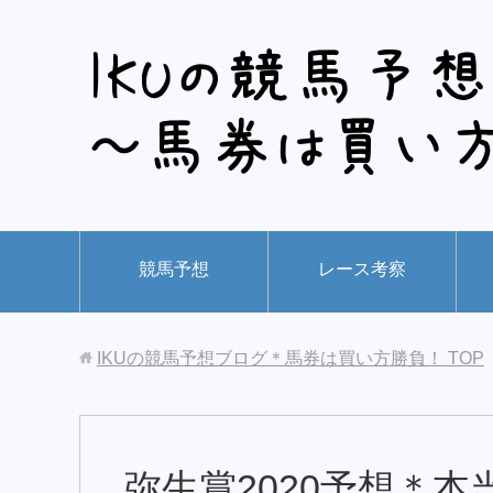
競馬予想
レース考察
IKUの競馬予想ブログ＊馬券は買い方勝負！
TOP
弥生賞2020予想＊