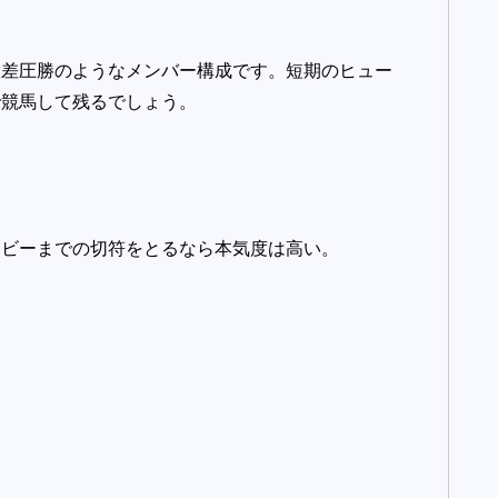
大差圧勝のようなメンバー構成です。短期のヒュー
で競馬して残るでしょう。
ービーまでの切符をとるなら本気度は高い。