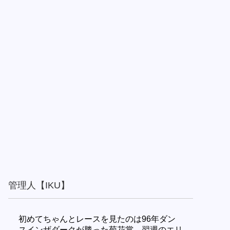
管理人【IKU】
初めてちゃんとレースを見たのは96年ダン
スインザダークが勝った菊花賞。翌週のエリ