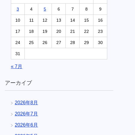
3
4
5
6
7
8
9
10
11
12
13
14
15
16
17
18
19
20
21
22
23
24
25
26
27
28
29
30
31
« 7月
アーカイブ
2026年8月
2026年7月
2026年6月