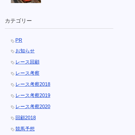
カテゴリー
PR
お知らせ
レース回顧
レース考察
レース考察2018
レース考察2019
レース考察2020
回顧2018
競馬予想