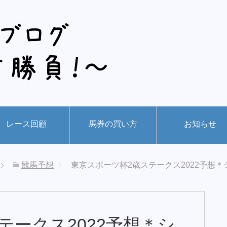
レース回顧
馬券の買い方
お知らせ
競馬予想
東京スポーツ杯2歳ステークス2022予想＊
テークス2022予想＊シ