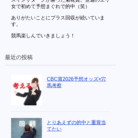
女で初めて予想まぐれで的中（笑）
ありがたいことにプラス回収が続いていま
す。
競馬楽しんでいきましょう！
最近の投稿
CBC賞2026予想オッズ×穴
馬考察
とりあえずの的中と重賞当
てたい