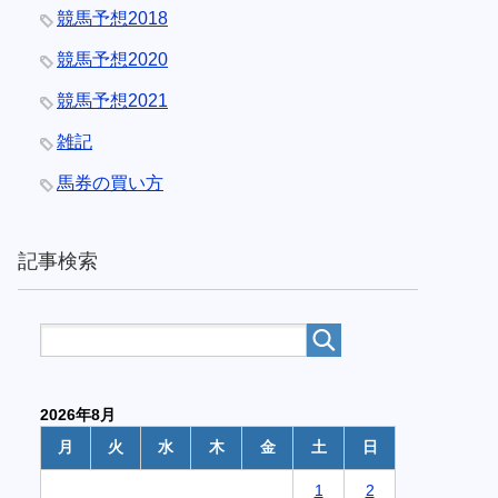
競馬予想2018
競馬予想2020
競馬予想2021
雑記
馬券の買い方
記事検索
2026年8月
月
火
水
木
金
土
日
1
2