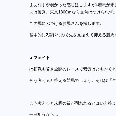
まあ相手が弱かった感じはしますが4着馬が未
スは優秀。東京1800ｍなら文句はつけられず
この馬にぶつけるお馬さんを探します。
基本的に2歳戦なので先を見据えて抑える競馬
▲フェイト
は初戦も若さ全開のレースで素質はともかく
そう考えると控える競馬でしょう。それは「
こう考えると末脚の質が問われるとはいえ控
一発狙うなら…