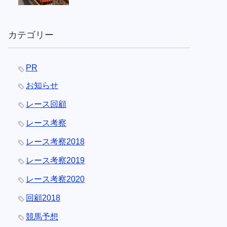
カテゴリー
PR
お知らせ
レース回顧
レース考察
レース考察2018
レース考察2019
レース考察2020
回顧2018
競馬予想