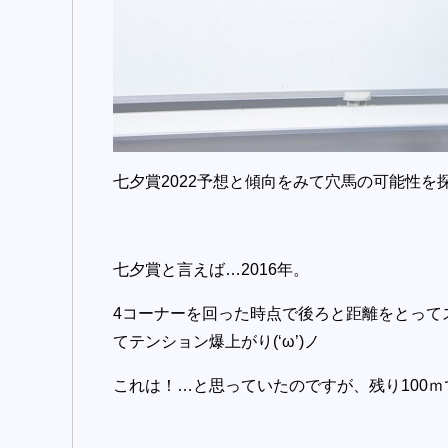
七夕賞2022予想と傾向をみて穴馬の可能性を
七夕賞と言えば…2016年。
4コーナーを回った時点で後ろと距離をとって
てテンション爆上がり(‘ω’)ノ
これは！…と思っていたのですが、残り100