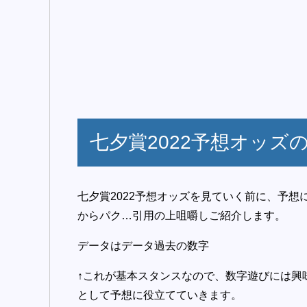
七夕賞2022予想オッズ
七夕賞2022予想オッズを見ていく前に、予想
からパク…引用の上咀嚼しご紹介します。
データはデータ過去の数字
↑これが基本スタンスなので、数字遊びには興
として予想に役立てていきます。