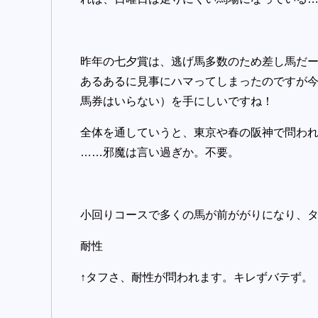
昨年の七夕賞は、逃げ馬多数のため差し馬だ
あるあるに見事にハマってしまったのですが
馬券はいらない）を手にしいですね！
全体を通していうと、東京や春の阪神で問わ
……邪魔は言い過ぎか。不要。
小回りコースで多くの馬が前ががりになり、
耐性
↑タフさ、耐性が問われます。キレずバテず。