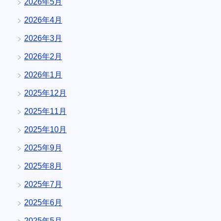
2026年5月
2026年4月
2026年3月
2026年2月
2026年1月
2025年12月
2025年11月
2025年10月
2025年9月
2025年8月
2025年7月
2025年6月
2025年5月