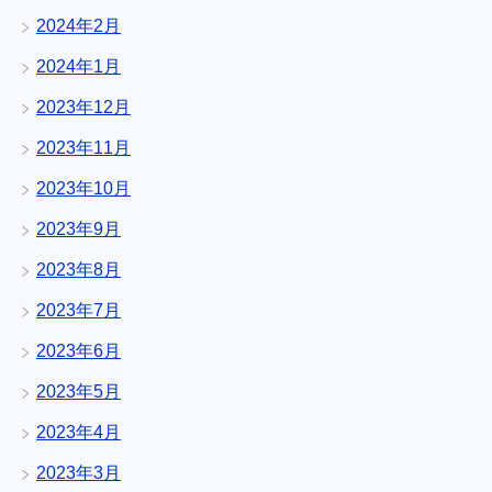
2024年2月
2024年1月
2023年12月
2023年11月
2023年10月
2023年9月
2023年8月
2023年7月
2023年6月
2023年5月
2023年4月
2023年3月