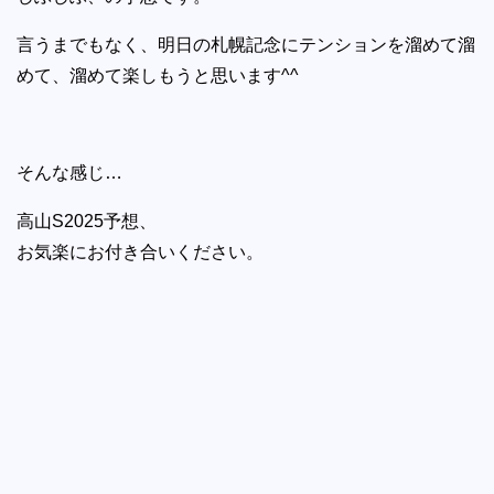
言うまでもなく、明日の札幌記念にテンションを溜めて溜
めて、溜めて楽しもうと思います^^
そんな感じ…
高山S2025予想、
お気楽にお付き合いください。