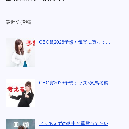
最近の投稿
CBC賞2026予想＊気楽に買って…
CBC賞2026予想オッズ×穴馬考察
とりあえずの的中と重賞当てたい