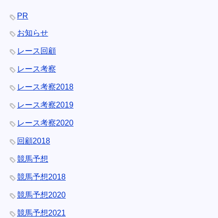
PR
お知らせ
レース回顧
レース考察
レース考察2018
レース考察2019
レース考察2020
回顧2018
競馬予想
競馬予想2018
競馬予想2020
競馬予想2021