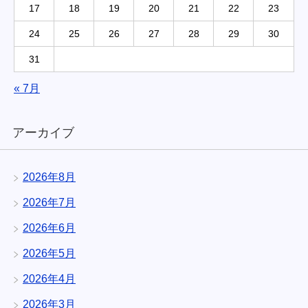
17
18
19
20
21
22
23
24
25
26
27
28
29
30
31
« 7月
アーカイブ
2026年8月
2026年7月
2026年6月
2026年5月
2026年4月
2026年3月