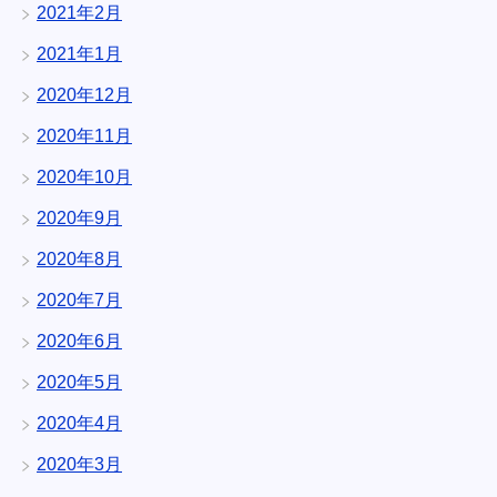
2021年2月
2021年1月
2020年12月
2020年11月
2020年10月
2020年9月
2020年8月
2020年7月
2020年6月
2020年5月
2020年4月
2020年3月