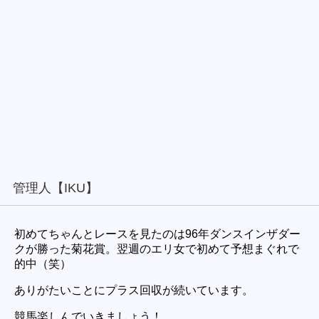
管理人【IKU】
初めてちゃんとレースを見たのは96年ダンスインザダー
クが勝った菊花賞。翌週のエリ女で初めて予想まぐれで
的中（笑）
ありがたいことにプラス回収が続いています。
競馬楽しんでいきましょう！