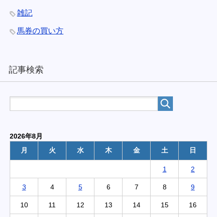
雑記
馬券の買い方
記事検索
2026年8月
月
火
水
木
金
土
日
1
2
3
4
5
6
7
8
9
10
11
12
13
14
15
16